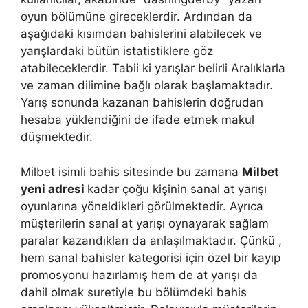
oyun bölümüne gireceklerdir. Ardından da
aşağıdaki kısımdan bahislerini alabilecek ve
yarışlardaki bütün istatistiklere göz
atabileceklerdir. Tabii ki yarışlar belirli Aralıklarla
ve zaman dilimine bağlı olarak başlamaktadır.
Yarış sonunda kazanan bahislerin doğrudan
hesaba yüklendiğini de ifade etmek makul
düşmektedir.
Milbet isimli bahis sitesinde bu zamana
Milbet
yeni adresi
kadar çoğu kişinin sanal at yarışı
oyunlarına yöneldikleri görülmektedir. Ayrıca
müşterilerin sanal at yarışı oynayarak sağlam
paralar kazandıkları da anlaşılmaktadır. Çünkü ,
hem sanal bahisler kategorisi için özel bir kayıp
promosyonu hazırlamış hem de at yarışı da
dahil olmak suretiyle bu bölümdeki bahis