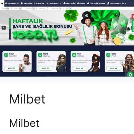
Milbet
Milbet