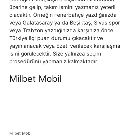
üzerine gelip, takım ismini yazmanız yeterli
olacaktır. Örneğin Fenerbahçe yazdığınızda
veya Galatasaray ya da Beşiktaş, Sivas spor
veya Trabzon yazdığınızda karşınıza önce
Türkiye ligi puan durumu çıkacaktır ve
yayınlanacak veya özeti verilecek karşılaşma
ismi görülecektir. Size yalnızca seçim
prosedürünü yapmanız kalmaktadır.
Milbet Mobil
Milbet Mobil