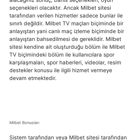
seçenekleri olacaktır. Ancak Milbet sitesi
tarafından verilen hizmetler sadece bunlar ile
sınırlı değildir. Milbet TV maçları biçiminde bir
anlayıştan yani canlı maç izleme biçiminde bir
anlayıştan bahsedilmesi de gereklidir. Milbet
sitesi kendine ait oluşturduğu bölüm ile Milbet
TV biçimindeki bölüm ile kullanıcılara spor
karşılaşmaları, spor haberleri, videolar, resim
destekler konusu ile ilgili hizmet vermeye
devam etmektedir.
Milbet Bonusları
Sistem tarafından veya Milbet sitesi tarafından