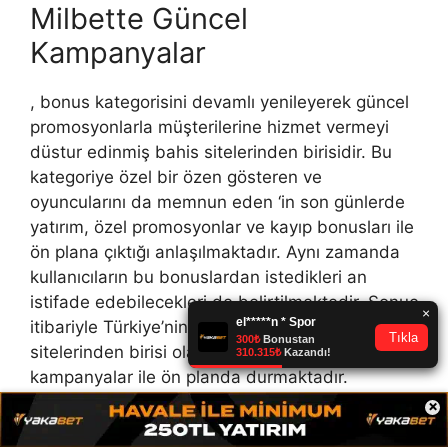
Milbette Güncel
Kampanyalar
, bonus kategorisini devamlı yenileyerek güncel
promosyonlarla müşterilerine hizmet vermeyi
düstur edinmiş bahis sitelerinden birisidir. Bu
kategoriye özel bir özen gösteren ve
oyuncularını da memnun eden ‘in son günlerde
yatırım, özel promosyonlar ve kayıp bonusları ile
ön plana çıktığı anlaşılmaktadır. Aynı zamanda
kullanıcıların bu bonuslardan istedikleri an
istifade edebilecekleri de belirtilmektedir. Sonuç
itibariyle Türkiye’nin en etkin kaçak gambling
sitelerinden birisi olarak sayılabilecek güncel
kampanyalar ile ön planda durmaktadır.
×