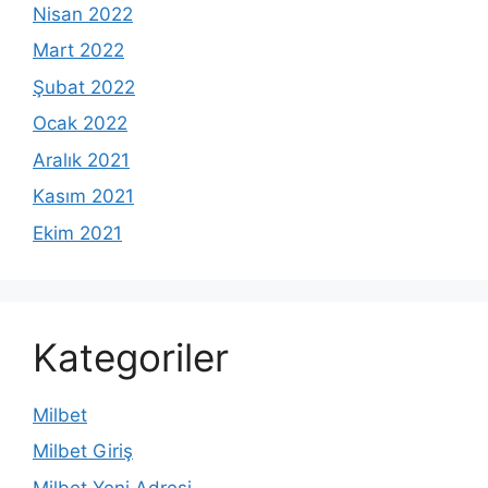
Nisan 2022
Mart 2022
Şubat 2022
Ocak 2022
Aralık 2021
Kasım 2021
Ekim 2021
Kategoriler
Milbet
Milbet Giriş
Milbet Yeni Adresi