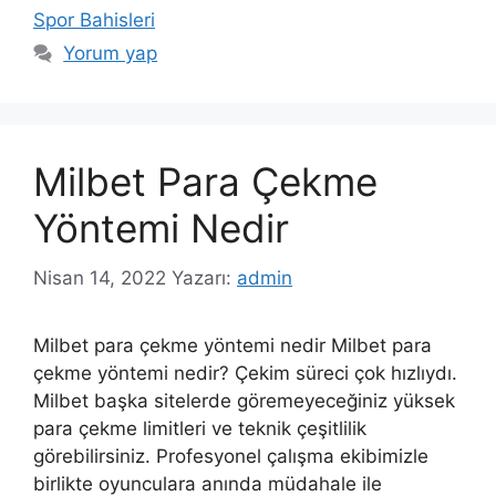
Spor Bahisleri
Yorum yap
Milbet Para Çekme
Yöntemi Nedir
Nisan 14, 2022
Yazarı:
admin
Milbet para çekme yöntemi nedir Milbet para
çekme yöntemi nedir? Çekim süreci çok hızlıydı.
Milbet başka sitelerde göremeyeceğiniz yüksek
para çekme limitleri ve teknik çeşitlilik
görebilirsiniz. Profesyonel çalışma ekibimizle
birlikte oyunculara anında müdahale ile