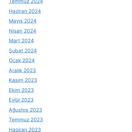
Temmuz 2024
Haziran 2024
Mayıs 2024
Nisan 2024
Mart 2024
Şubat 2024
Ocak 2024
Aralık 2023
Kasım 2023
Ekim 2023
Eylül 2023
Ağustos 2023
Temmuz 2023
Haziran 2023