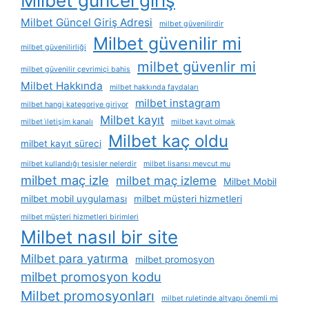
Milbet güncel giriş
Milbet Güncel Giriş Adresi
milbet güvenilirdir
Milbet güvenilir mi
milbet güvenilirliği
milbet güvenlir mi
milbet güvenilir çevrimiçi bahis
Milbet Hakkında
milbet hakkında faydaları
milbet instagram
milbet hangi kategoriye giriyor
Milbet kayıt
milbet i̇letişim kanalı
milbet kayıt olmak
Milbet kaç oldu
milbet kayıt süreci
milbet kullandığı tesisler nelerdir
milbet lisansı mevcut mu
milbet maç izle
milbet maç izleme
Milbet Mobil
milbet mobil uygulaması
milbet müşteri hizmetleri
milbet müşteri hizmetleri birimleri
Milbet nasıl bir site
Milbet para yatırma
milbet promosyon
milbet promosyon kodu
Milbet promosyonları
milbet ruletinde altyapı önemli mi