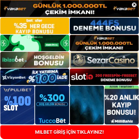
×
MILBET GİRİŞ İÇİN TIKLAYINIZ!