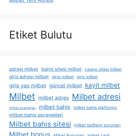
Etiket Bulutu
adresi milbet
bahis sitesi milbet
casino sitesi milbet
giris adresi milbet
girisi milbet
giris milbet
kayit milbet
giris yap milbet
güncel milbet
Milbet
Milbet adresi
milbet adres
milbet bahis
milbet bahis platformu
milbet avantajları
milbet bahis seçenekleri
Milbet bahis sitesi
milbet bağlantı sorunları
Milbet bonus
Milbet Bonusları
milbet canli