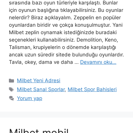
sırasında bazı oyun türleriyle karşılaştı. Bunlar
için oyunun başlığına tıklayabilirsiniz. Bu oyunlar
nelerdir? Biraz açıklayalım. Zeppelin en popüler
oyunlardan biridir ve çokça konuşulmuştur. Yani
Milbet zeplin oynamak istediğinizde buradaki
seçenekleri kullanabilirsiniz. Demolition, Keno,
Talisman, krupiyelerin o dönemde karşılaştığı
ancak uzun süredir sitede bulunduğu oyunlardır.
Tavla, okey, dama ve daha …
Devamını oku…
Kategoriler
Milbet Yeni Adresi
Etiketler
Milbet Sanal Sporlar
,
Milbet Spor Bahisleri
Yorum yap
Milbet mobil