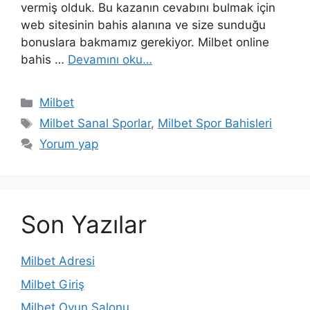
vermiş olduk. Bu kazanın cevabını bulmak için
web sitesinin bahis alanına ve size sunduğu
bonuslara bakmamız gerekiyor. Milbet online
bahis …
Devamını oku…
Kategoriler
Milbet
Etiketler
Milbet Sanal Sporlar
,
Milbet Spor Bahisleri
Yorum yap
Son Yazılar
Milbet Adresi
Milbet Giriş
Milbet Oyun Salonu