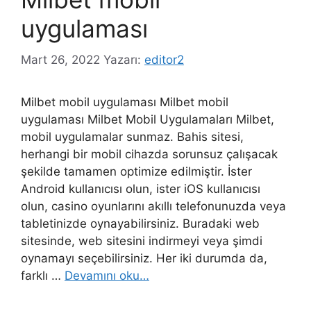
uygulaması
Mart 26, 2022
Yazarı:
editor2
Milbet mobil uygulaması Milbet mobil
uygulaması Milbet Mobil Uygulamaları Milbet,
mobil uygulamalar sunmaz. Bahis sitesi,
herhangi bir mobil cihazda sorunsuz çalışacak
şekilde tamamen optimize edilmiştir. İster
Android kullanıcısı olun, ister iOS kullanıcısı
olun, casino oyunlarını akıllı telefonunuzda veya
tabletinizde oynayabilirsiniz. Buradaki web
sitesinde, web sitesini indirmeyi veya şimdi
oynamayı seçebilirsiniz. Her iki durumda da,
farklı …
Devamını oku…