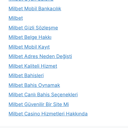
Milbet Mobil Bankacılık
Milbet
Milbet Gizli Sözleşme
Milbet Belge Hakkı
Milbet Mobil Kayıt
Milbet Adres Neden Değişti
Milbet Kaliteli Hizmet
Milbet Bahisleri
Milbet Bahis Oynamak
Milbet Canlı Bahis Seçenekleri
Milbet Güvenilir Bir Site Mi
Milbet Casino Hizmetleri Hakkında