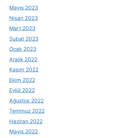
Mayıs 2023
Nisan 2023
Mart 2023
Şubat 2023
Ocak 2023
Aralık 2022
Kasım 2022
Ekim 2022
Eylül 2022
Ağustos 2022
Temmuz 2022
Haziran 2022
Mayıs 2022