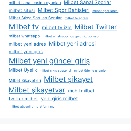
Milbet Sanal Sporlar
milbet sanal casino oyunları
Milbet Spor Bahisleri
milbet sitesi
milbet spor sitesi
Milbet Sıkça Sorulan Sorular
milbet telegram
Milbet tv
Milbet Twitter
milbet tv izle
milbet whatsapp
milbet whatsapp hoş geldiniz bonusu
Milbet yeni adresi
milbet yeni adres
milbet yeni giris
Milbet yeni güncel giriş
Milbet Üyelik
milbet çıkış stratejisi
milbet ödeme i̇şlemleri
Milbet şikayet
Milbet Şikayetleri
Milbet şikayetvar
mobil milbet
yeni giris milbet
twitter milbet
milbet güvenli bir platform mu