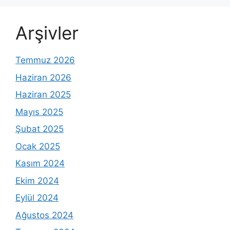
Arşivler
Temmuz 2026
Haziran 2026
Haziran 2025
Mayıs 2025
Şubat 2025
Ocak 2025
Kasım 2024
Ekim 2024
Eylül 2024
Ağustos 2024