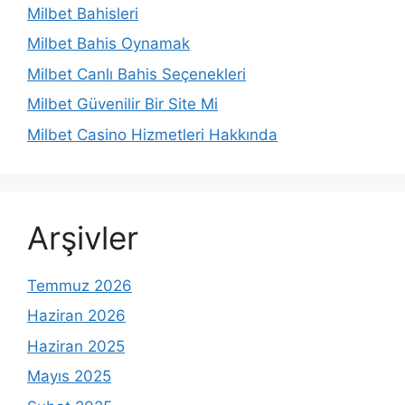
Milbet Bahisleri
Milbet Bahis Oynamak
Milbet Canlı Bahis Seçenekleri
Milbet Güvenilir Bir Site Mi
Milbet Casino Hizmetleri Hakkında
Arşivler
Temmuz 2026
Haziran 2026
Haziran 2025
Mayıs 2025