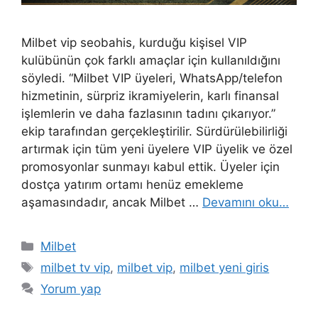
Milbet vip seobahis, kurduğu kişisel VIP
kulübünün çok farklı amaçlar için kullanıldığını
söyledi. “Milbet VIP üyeleri, WhatsApp/telefon
hizmetinin, sürpriz ikramiyelerin, karlı finansal
işlemlerin ve daha fazlasının tadını çıkarıyor.”
ekip tarafından gerçekleştirilir. Sürdürülebilirliği
artırmak için tüm yeni üyelere VIP üyelik ve özel
promosyonlar sunmayı kabul ettik. Üyeler için
dostça yatırım ortamı henüz emekleme
aşamasındadır, ancak Milbet …
Devamını oku…
Kategoriler
Milbet
Etiketler
milbet tv vip
,
milbet vip
,
milbet yeni giris
Yorum yap