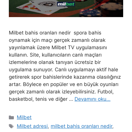
Milbet bahis oranları nedir spora bahis
oynamak için maçı gerçek zamanlı olarak
yayınlamak üzere Milbet TV uygulamasını
kullanın. Site, kullanıcıların canlı maçları
izlemelerine olanak tanıyan ücretsiz bir
uygulama sunuyor. Canlı uygulamayı aktif hale
getirerek spor bahislerinde kazanma olasılığınız
artar. Böylece en popüler ve en büyük oyunları
gerçek zamanlı olarak izleyebilirsiniz. Futbol, ​​
basketbol, ​​tenis ve diğer …
Devamını oku…
Kategoriler
Milbet
Etiketler
Milbet adresi
,
milbet bahis oranları nedir
,