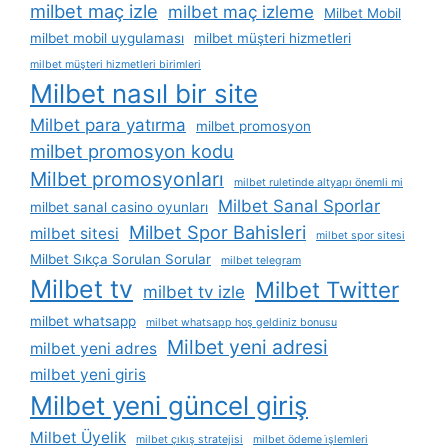
milbet maç izle
milbet maç izleme
Milbet Mobil
milbet mobil uygulaması
milbet müşteri hizmetleri
milbet müşteri hizmetleri birimleri
Milbet nasıl bir site
Milbet para yatırma
milbet promosyon
milbet promosyon kodu
Milbet promosyonları
milbet ruletinde altyapı önemli mi
Milbet Sanal Sporlar
milbet sanal casino oyunları
Milbet Spor Bahisleri
milbet sitesi
milbet spor sitesi
Milbet Sıkça Sorulan Sorular
milbet telegram
Milbet tv
Milbet Twitter
milbet tv izle
milbet whatsapp
milbet whatsapp hoş geldiniz bonusu
Milbet yeni adresi
milbet yeni adres
milbet yeni giris
Milbet yeni güncel giriş
Milbet Üyelik
milbet çıkış stratejisi
milbet ödeme i̇şlemleri