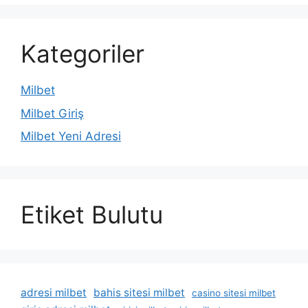
Kategoriler
Milbet
Milbet Giriş
Milbet Yeni Adresi
Etiket Bulutu
adresi milbet
bahis sitesi milbet
casino sitesi milbet