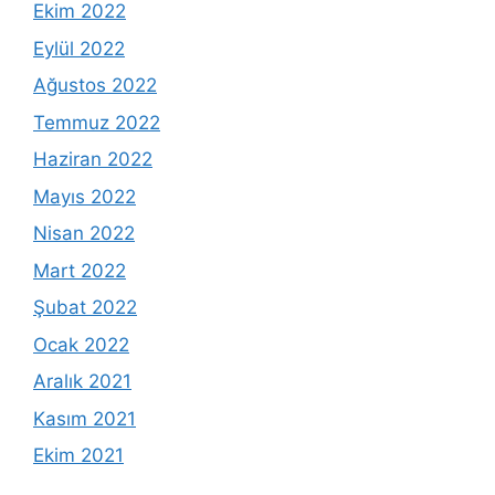
Ekim 2022
Eylül 2022
Ağustos 2022
Temmuz 2022
Haziran 2022
Mayıs 2022
Nisan 2022
Mart 2022
Şubat 2022
Ocak 2022
Aralık 2021
Kasım 2021
Ekim 2021