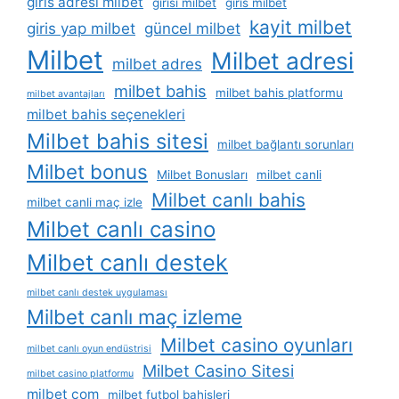
giris adresi milbet
girisi milbet
giris milbet
kayit milbet
giris yap milbet
güncel milbet
Milbet
Milbet adresi
milbet adres
milbet bahis
milbet bahis platformu
milbet avantajları
milbet bahis seçenekleri
Milbet bahis sitesi
milbet bağlantı sorunları
Milbet bonus
Milbet Bonusları
milbet canli
Milbet canlı bahis
milbet canli maç izle
Milbet canlı casino
Milbet canlı destek
milbet canlı destek uygulaması
Milbet canlı maç izleme
Milbet casino oyunları
milbet canlı oyun endüstrisi
Milbet Casino Sitesi
milbet casino platformu
milbet com
milbet futbol bahisleri