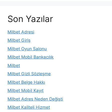
Son Yazılar
Milbet Adresi
Milbet Giriş
Milbet Oyun Salonu
Milbet Mobil Bankacılık
Milbet
Milbet Gizli Sözleşme
Milbet Belge Hakkı
Milbet Mobil Kayıt
Milbet Adres Neden Değişti
Milbet Kaliteli Hizmet