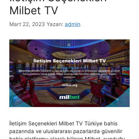
Milbet TV
Mart 22, 2023
Yazarı:
admin
İletişim Seçenekleri Milbet TV Türkiye bahis
pazarında ve uluslararası pazarlarda güvenilir
bahis platformu olarak bilinen Milbet, sunduğu