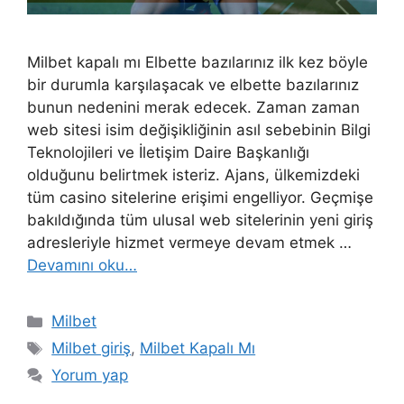
Milbet kapalı mı Elbette bazılarınız ilk kez böyle
bir durumla karşılaşacak ve elbette bazılarınız
bunun nedenini merak edecek. Zaman zaman
web sitesi isim değişikliğinin asıl sebebinin Bilgi
Teknolojileri ve İletişim Daire Başkanlığı
olduğunu belirtmek isteriz. Ajans, ülkemizdeki
tüm casino sitelerine erişimi engelliyor. Geçmişe
bakıldığında tüm ulusal web sitelerinin yeni giriş
adresleriyle hizmet vermeye devam etmek …
Devamını oku…
Kategoriler
Milbet
Etiketler
Milbet giriş
,
Milbet Kapalı Mı
Yorum yap