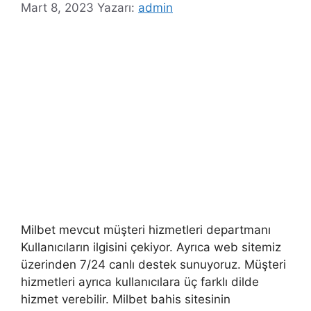
Mart 8, 2023
Yazarı:
admin
Milbet mevcut müşteri hizmetleri departmanı
Kullanıcıların ilgisini çekiyor. Ayrıca web sitemiz
üzerinden 7/24 canlı destek sunuyoruz. Müşteri
hizmetleri ayrıca kullanıcılara üç farklı dilde
hizmet verebilir. Milbet bahis sitesinin