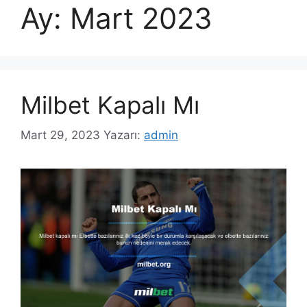
Ay:
Mart 2023
Milbet Kapalı Mı
Mart 29, 2023
Yazarı:
admin