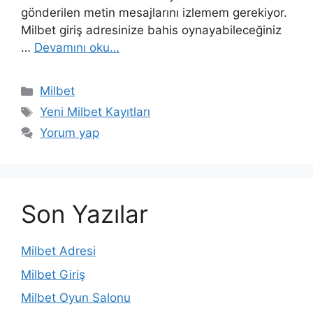
gönderilen metin mesajlarını izlemem gerekiyor.
Milbet giriş adresinize bahis oynayabileceğiniz
…
Devamını oku…
Kategoriler
Milbet
Etiketler
Yeni Milbet Kayıtları
Yorum yap
Son Yazılar
Milbet Adresi
Milbet Giriş
Milbet Oyun Salonu