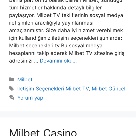
tüm hizmetler hakkında detaylı bilgiler
paylaşıyor. Milbet TV tekliflerinin sosyal medya
iletişimleri aracılığıyla yayınlanması
amaçlanmıştır. Size daha iyi hizmet verebilmek
için kullandığımız iletişim seçenekleri şunlardır:
Milbet seçenekleri tv Bu sosyal medya
hesaplarını takip ederek Milbet TV sitesine giriş
adresinizi …
Devamını oku…
Kategoriler
Milbet
Etiketler
İletişim Seçenekleri Milbet TV
,
Milbet Güncel
Yorum yap
Milbet Casino