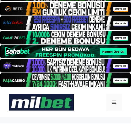
İçeriğe
atla
Menü