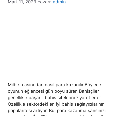
Mart 11, 2023
Yazarı:
admin
Milbet casinodan nasıl para kazanılır Böylece
oyunun eğlencesi gün boyu sürer. Bahisçiler
genellikle başarılı bahis sitelerini ziyaret eder.
Özellikle sektördeki en iyi bahis sağlayıcılarının
popülaritesi artıyor. Bu, para kazanma şansınızı