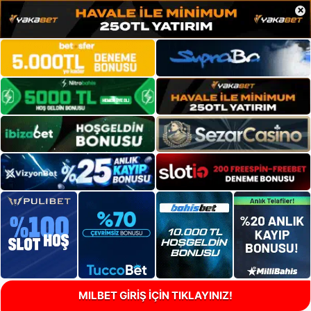
×
MILBET GİRİŞ İÇİN TIKLAYINIZ!