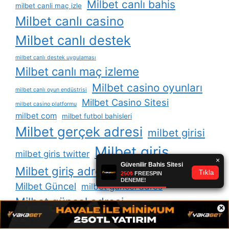
Milbet canlı bahis
milbet canli maç izle
Milbet canlı casino
Milbet canlı destek
milbet canlı destek uygulaması
Milbet canlı maç izleme
Milbet casino oyunları
milbet canlı oyun endüstrisi
Milbet Casino Sitesi
milbet casino platformu
milbet com
milbet futbol bahisleri
Milbet gerçek adresi
milbet girisi
Milbet giriş
milbet giris twitter
Milbet giriş adresi
Milbet giriş yap
Milbet Güncel
milbet güncel adres
Milbet güncel adresi
×
Milbet güncel giriş