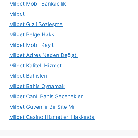
Milbet Mobil Bankacılık
Milbet
Milbet Gizli Sözleşme
Milbet Belge Hakkı
Milbet Mobil Kayıt
Milbet Adres Neden Değişti
Milbet Kaliteli Hizmet
Milbet Bahisleri
Milbet Bahis Oynamak
Milbet Canlı Bahis Seçenekleri
Milbet Güvenilir Bir Site Mi
Milbet Casino Hizmetleri Hakkında