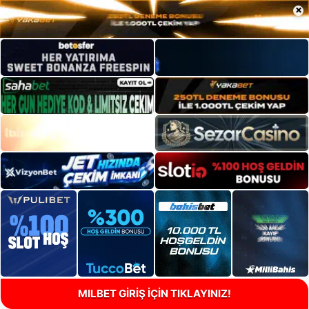
×
MILBET GİRİŞ İÇİN TIKLAYINIZ!