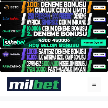
İçeriğe
atla
Menü