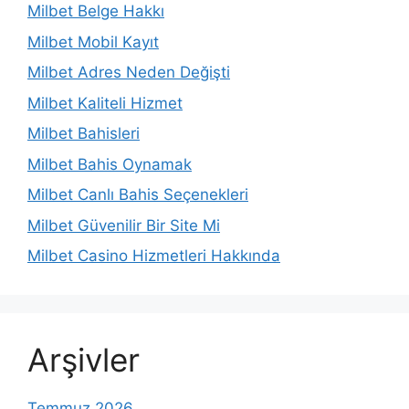
Milbet Belge Hakkı
Milbet Mobil Kayıt
Milbet Adres Neden Değişti
Milbet Kaliteli Hizmet
Milbet Bahisleri
Milbet Bahis Oynamak
Milbet Canlı Bahis Seçenekleri
Milbet Güvenilir Bir Site Mi
Milbet Casino Hizmetleri Hakkında
Arşivler
Temmuz 2026