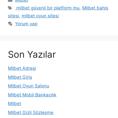
Milbet
Etiketler
milbet güvenli bir platform mu
,
Milbet bahis
sitesi
,
milbet oyun sitesi
Yorum yap
Son Yazılar
Milbet Adresi
Milbet Giriş
Milbet Oyun Salonu
Milbet Mobil Bankacılık
Milbet
Milbet Gizli Sözleşme