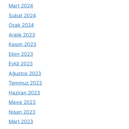
Mart 2024
Şubat 2024
Ocak 2024
Aralık 2023
Kasım 2023
Ekim 2023
Eylül 2023
Ağustos 2023
Temmuz 2023
Haziran 2023
Mayıs 2023
Nisan 2023
Mart 2023