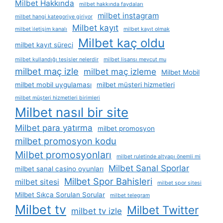
Milbet Hakkında
milbet hakkında faydaları
milbet instagram
milbet hangi kategoriye giriyor
Milbet kayıt
milbet i̇letişim kanalı
milbet kayıt olmak
Milbet kaç oldu
milbet kayıt süreci
milbet kullandığı tesisler nelerdir
milbet lisansı mevcut mu
milbet maç izle
milbet maç izleme
Milbet Mobil
milbet mobil uygulaması
milbet müşteri hizmetleri
milbet müşteri hizmetleri birimleri
Milbet nasıl bir site
Milbet para yatırma
milbet promosyon
milbet promosyon kodu
Milbet promosyonları
milbet ruletinde altyapı önemli mi
Milbet Sanal Sporlar
milbet sanal casino oyunları
Milbet Spor Bahisleri
milbet sitesi
milbet spor sitesi
Milbet Sıkça Sorulan Sorular
milbet telegram
Milbet tv
Milbet Twitter
milbet tv izle