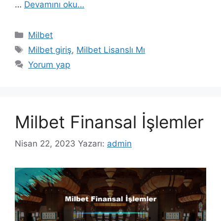
…
Devamını oku…
Kategoriler
Milbet
Etiketler
Milbet giriş
,
Milbet Lisanslı Mı
Yorum yap
Milbet Finansal İşlemler
Nisan 22, 2023
Yazarı:
admin