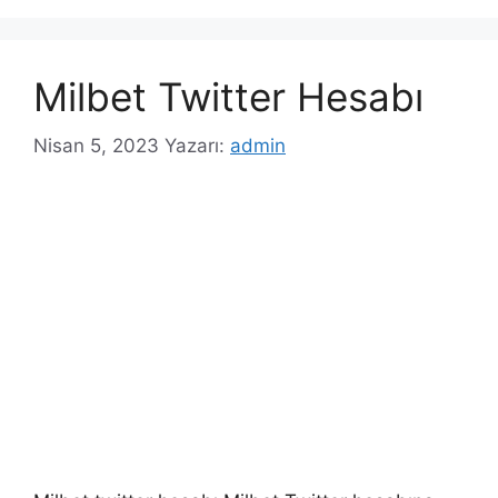
Milbet Twitter Hesabı
Nisan 5, 2023
Yazarı:
admin