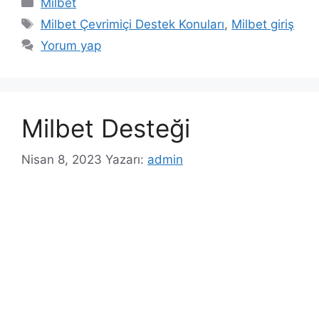
Milbet
Etiketler
Milbet Çevrimiçi Destek Konuları
,
Milbet giriş
Yorum yap
Milbet Desteği
Nisan 8, 2023
Yazarı:
admin