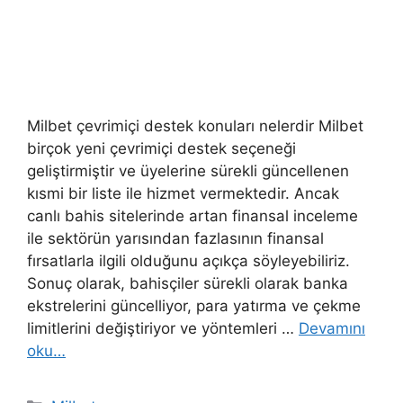
Milbet çevrimiçi destek konuları nelerdir Milbet
birçok yeni çevrimiçi destek seçeneği
geliştirmiştir ve üyelerine sürekli güncellenen
kısmi bir liste ile hizmet vermektedir. Ancak
canlı bahis sitelerinde artan finansal inceleme
ile sektörün yarısından fazlasının finansal
fırsatlarla ilgili olduğunu açıkça söyleyebiliriz.
Sonuç olarak, bahisçiler sürekli olarak banka
ekstrelerini güncelliyor, para yatırma ve çekme
limitlerini değiştiriyor ve yöntemleri …
Devamını
oku…
Kategoriler