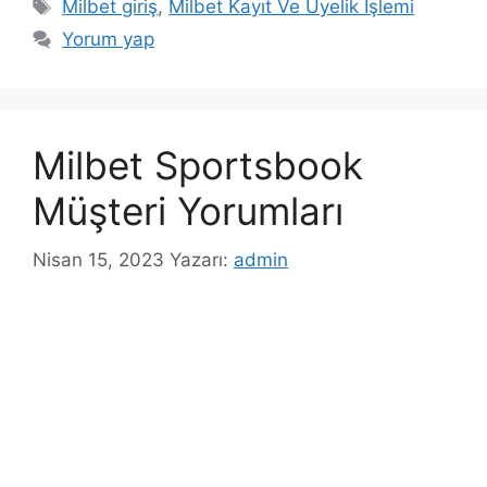
Etiketler
Milbet giriş
,
Milbet Kayıt Ve Üyelik İşlemi
Yorum yap
Milbet Sportsbook
Müşteri Yorumları
Nisan 15, 2023
Yazarı:
admin