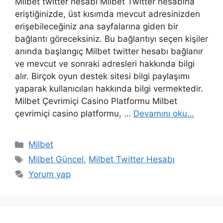
Milbet twitter hesabı Milbet Twitter hesabına
eriştiğinizde, üst kısımda mevcut adresinizden
erişebileceğiniz ana sayfalarına giden bir
bağlantı göreceksiniz. Bu bağlantıyı seçen kişiler
anında başlangıç ​​Milbet twitter hesabı bağlanır
ve mevcut ve sonraki adresleri hakkında bilgi
alır. Birçok oyun destek sitesi bilgi paylaşımı
yaparak kullanıcıları hakkında bilgi vermektedir.
Milbet Çevrimiçi Casino Platformu Milbet
çevrimiçi casino platformu, …
Devamını oku…
Kategoriler
Milbet
Etiketler
Milbet Güncel
,
Milbet Twitter Hesabı
Yorum yap