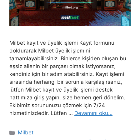
Milbet kayıt ve üyelik işlemi Kayıt formunu
doldurarak Milbet üyelik işlemini
tamamlayabilirsiniz. Binlerce kişiden oluşan bu
eşsiz ailenin bir parçası olmak istiyorsanız,
kendiniz için bir adım atabilirsiniz. Kayıt işlemi
sırasında herhangi bir sorunla karşılaşırsanız,
lütfen Milbet kayıt ve üyelik işlemi destek
hattımıza giriş yapın, size hemen geri dönelim.
Ekibimiz sorununuzu çözmek için 7/24
hizmetinizdedir. Lütfen …
Devamını oku…
Kategoriler
Milbet