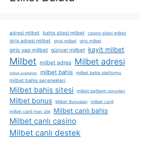
adresi milbet
bahis sitesi milbet
casino sitesi milbet
giris adresi milbet
girisi milbet
giris milbet
kayit milbet
giris yap milbet
güncel milbet
Milbet
Milbet adresi
milbet adres
milbet bahis
milbet bahis platformu
milbet avantajları
milbet bahis seçenekleri
Milbet bahis sitesi
milbet bağlantı sorunları
Milbet bonus
Milbet Bonusları
milbet canli
Milbet canlı bahis
milbet canli maç izle
Milbet canlı casino
Milbet canlı destek