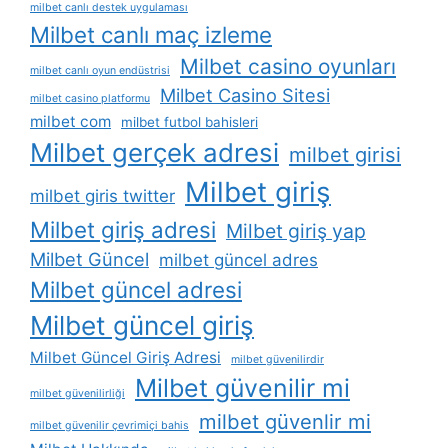
milbet canlı destek uygulaması
Milbet canlı maç izleme
Milbet casino oyunları
milbet canlı oyun endüstrisi
Milbet Casino Sitesi
milbet casino platformu
milbet com
milbet futbol bahisleri
Milbet gerçek adresi
milbet girisi
Milbet giriş
milbet giris twitter
Milbet giriş adresi
Milbet giriş yap
Milbet Güncel
milbet güncel adres
Milbet güncel adresi
Milbet güncel giriş
Milbet Güncel Giriş Adresi
milbet güvenilirdir
Milbet güvenilir mi
milbet güvenilirliği
milbet güvenlir mi
milbet güvenilir çevrimiçi bahis