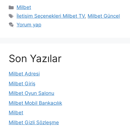
Kategoriler
Milbet
Etiketler
İletişim Seçenekleri Milbet TV
,
Milbet Güncel
Yorum yap
Son Yazılar
Milbet Adresi
Milbet Giriş
Milbet Oyun Salonu
Milbet Mobil Bankacılık
Milbet
Milbet Gizli Sözleşme