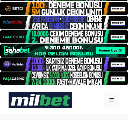
İçeriğe
atla
Menü