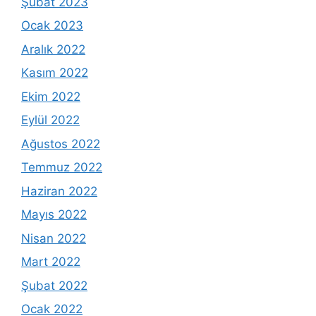
Şubat 2023
Ocak 2023
Aralık 2022
Kasım 2022
Ekim 2022
Eylül 2022
Ağustos 2022
Temmuz 2022
Haziran 2022
Mayıs 2022
Nisan 2022
Mart 2022
Şubat 2022
Ocak 2022