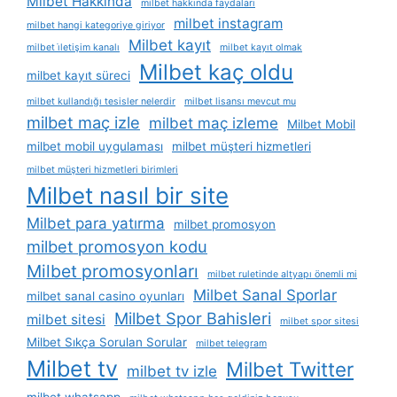
Milbet Hakkında
milbet hakkında faydaları
milbet instagram
milbet hangi kategoriye giriyor
Milbet kayıt
milbet i̇letişim kanalı
milbet kayıt olmak
Milbet kaç oldu
milbet kayıt süreci
milbet kullandığı tesisler nelerdir
milbet lisansı mevcut mu
milbet maç izle
milbet maç izleme
Milbet Mobil
milbet mobil uygulaması
milbet müşteri hizmetleri
milbet müşteri hizmetleri birimleri
Milbet nasıl bir site
Milbet para yatırma
milbet promosyon
milbet promosyon kodu
Milbet promosyonları
milbet ruletinde altyapı önemli mi
Milbet Sanal Sporlar
milbet sanal casino oyunları
Milbet Spor Bahisleri
milbet sitesi
milbet spor sitesi
Milbet Sıkça Sorulan Sorular
milbet telegram
Milbet tv
Milbet Twitter
milbet tv izle
milbet whatsapp