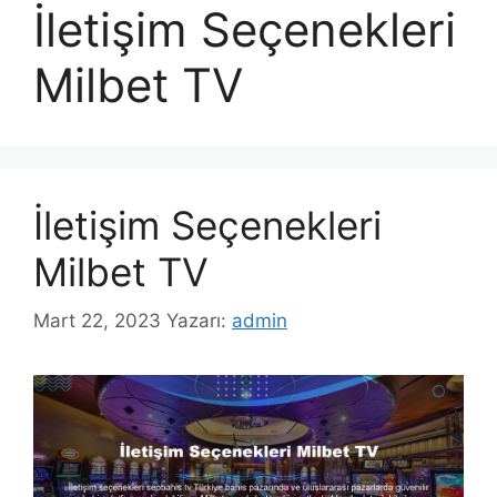
İletişim Seçenekleri
Milbet TV
İletişim Seçenekleri
Milbet TV
Mart 22, 2023
Yazarı:
admin