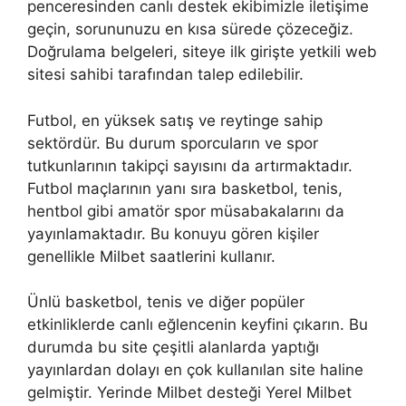
penceresinden canlı destek ekibimizle iletişime
geçin, sorununuzu en kısa sürede çözeceğiz.
Doğrulama belgeleri, siteye ilk girişte yetkili web
sitesi sahibi tarafından talep edilebilir.
Futbol, ​​en yüksek satış ve reytinge sahip
sektördür. Bu durum sporcuların ve spor
tutkunlarının takipçi sayısını da artırmaktadır.
Futbol maçlarının yanı sıra basketbol, ​​tenis,
hentbol gibi amatör spor müsabakalarını da
yayınlamaktadır. Bu konuyu gören kişiler
genellikle Milbet saatlerini kullanır.
Ünlü basketbol, ​​tenis ve diğer popüler
etkinliklerde canlı eğlencenin keyfini çıkarın. Bu
durumda bu site çeşitli alanlarda yaptığı
yayınlardan dolayı en çok kullanılan site haline
gelmiştir. Yerinde Milbet desteği Yerel Milbet