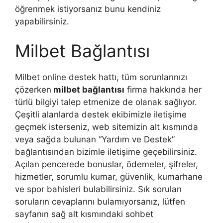
öğrenmek istiyorsanız bunu kendiniz
yapabilirsiniz.
Milbet Bağlantısı
Milbet online destek hattı, tüm sorunlarınızı
çözerken
milbet bağlantısı
firma hakkında her
türlü bilgiyi talep etmenize de olanak sağlıyor.
Çeşitli alanlarda destek ekibimizle iletişime
geçmek isterseniz, web sitemizin alt kısmında
veya sağda bulunan “Yardım ve Destek”
bağlantısından bizimle iletişime geçebilirsiniz.
Açılan pencerede bonuslar, ödemeler, şifreler,
hizmetler, sorumlu kumar, güvenlik, kumarhane
ve spor bahisleri bulabilirsiniz. Sık sorulan
soruların cevaplarını bulamıyorsanız, lütfen
sayfanın sağ alt kısmındaki sohbet