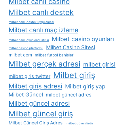
Milbet canlı casino
Milbet canlı destek
milbet canlı destek uygulaması
Milbet canlı maç izleme
Milbet casino oyunları
milbet canlı oyun endüstrisi
Milbet Casino Sitesi
milbet casino platformu
milbet com
milbet futbol bahisleri
Milbet gerçek adresi
milbet girisi
Milbet giriş
milbet giris twitter
Milbet giriş adresi
Milbet giriş yap
Milbet Güncel
milbet güncel adres
Milbet güncel adresi
Milbet güncel giriş
Milbet Güncel Giriş Adresi
milbet güvenilirdir