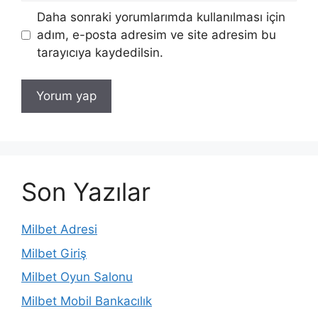
Daha sonraki yorumlarımda kullanılması için
adım, e-posta adresim ve site adresim bu
tarayıcıya kaydedilsin.
Son Yazılar
Milbet Adresi
Milbet Giriş
Milbet Oyun Salonu
Milbet Mobil Bankacılık