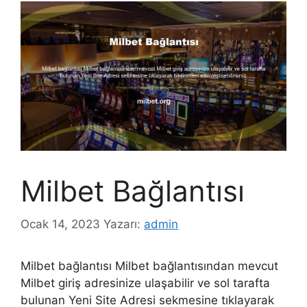
Milbet Bağlantısı
Ocak 14, 2023
Yazarı:
admin
Milbet bağlantısı Milbet bağlantısından mevcut
Milbet giriş adresinize ulaşabilir ve sol tarafta
bulunan Yeni Site Adresi sekmesine tıklayarak