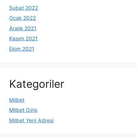
Şubat 2022
Ocak 2022
Aralık 2021
Kasım 2021
Ekim 2021
Kategoriler
Milbet
Milbet Giriş
Milbet Yeni Adresi