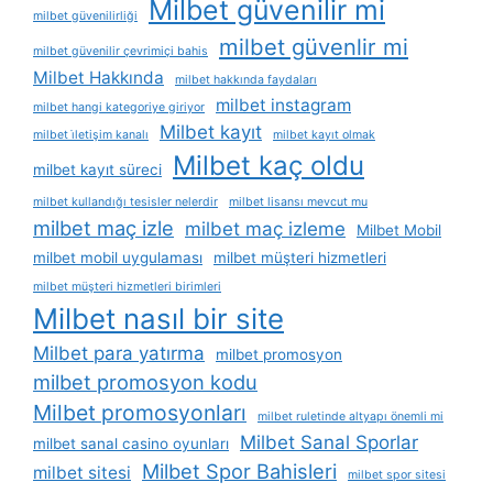
Milbet güvenilir mi
milbet güvenilirliği
milbet güvenlir mi
milbet güvenilir çevrimiçi bahis
Milbet Hakkında
milbet hakkında faydaları
milbet instagram
milbet hangi kategoriye giriyor
Milbet kayıt
milbet i̇letişim kanalı
milbet kayıt olmak
Milbet kaç oldu
milbet kayıt süreci
milbet kullandığı tesisler nelerdir
milbet lisansı mevcut mu
milbet maç izle
milbet maç izleme
Milbet Mobil
milbet mobil uygulaması
milbet müşteri hizmetleri
milbet müşteri hizmetleri birimleri
Milbet nasıl bir site
Milbet para yatırma
milbet promosyon
milbet promosyon kodu
Milbet promosyonları
milbet ruletinde altyapı önemli mi
Milbet Sanal Sporlar
milbet sanal casino oyunları
Milbet Spor Bahisleri
milbet sitesi
milbet spor sitesi