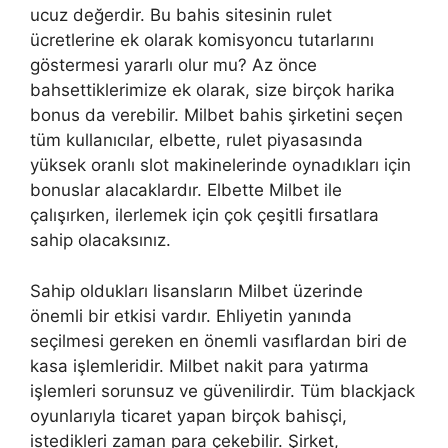
ucuz değerdir. Bu bahis sitesinin rulet
ücretlerine ek olarak komisyoncu tutarlarını
göstermesi yararlı olur mu? Az önce
bahsettiklerimize ek olarak, size birçok harika
bonus da verebilir. Milbet bahis şirketini seçen
tüm kullanıcılar, elbette, rulet piyasasında
yüksek oranlı slot makinelerinde oynadıkları için
bonuslar alacaklardır. Elbette Milbet ile
çalışırken, ilerlemek için çok çeşitli fırsatlara
sahip olacaksınız.
Sahip oldukları lisansların Milbet üzerinde
önemli bir etkisi vardır. Ehliyetin yanında
seçilmesi gereken en önemli vasıflardan biri de
kasa işlemleridir. Milbet nakit para yatırma
işlemleri sorunsuz ve güvenilirdir. Tüm blackjack
oyunlarıyla ticaret yapan birçok bahisçi,
istedikleri zaman para çekebilir. Şirket,