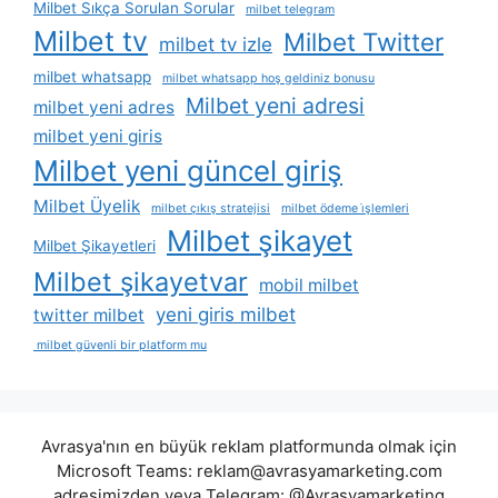
Milbet Sıkça Sorulan Sorular
milbet telegram
Milbet tv
Milbet Twitter
milbet tv izle
milbet whatsapp
milbet whatsapp hoş geldiniz bonusu
Milbet yeni adresi
milbet yeni adres
milbet yeni giris
Milbet yeni güncel giriş
Milbet Üyelik
milbet çıkış stratejisi
milbet ödeme i̇şlemleri
Milbet şikayet
Milbet Şikayetleri
Milbet şikayetvar
mobil milbet
yeni giris milbet
twitter milbet
milbet güvenli bir platform mu
Avrasya'nın en büyük reklam platformunda olmak için
Microsoft Teams:
reklam@avrasyamarketing.com
adresimizden veya Telegram: @Avrasyamarketing