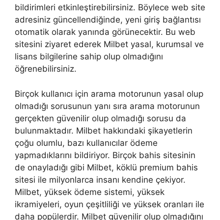
bildirimleri etkinleştirebilirsiniz. Böylece web site
adresiniz güncellendiğinde, yeni giriş bağlantısı
otomatik olarak yanında görünecektir. Bu web
sitesini ziyaret ederek Milbet yasal, kurumsal ve
lisans bilgilerine sahip olup olmadığını
öğrenebilirsiniz.
Birçok kullanıcı için arama motorunun yasal olup
olmadığı sorusunun yanı sıra arama motorunun
gerçekten güvenilir olup olmadığı sorusu da
bulunmaktadır. Milbet hakkındaki şikayetlerin
çoğu olumlu, bazı kullanıcılar ödeme
yapmadıklarını bildiriyor. Birçok bahis sitesinin
de onayladığı gibi Milbet, köklü premium bahis
sitesi ile milyonlarca insanı kendine çekiyor.
Milbet, yüksek ödeme sistemi, yüksek
ikramiyeleri, oyun çeşitliliği ve yüksek oranları ile
daha popülerdir. Milbet güvenilir olup olmadığını