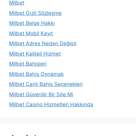
Milbet
Milbet Gizli Sözleşme
Milbet Belge Hakkı
Milbet Mobil Kayıt
Milbet Adres Neden Değişti
Milbet Kaliteli Hizmet
Milbet Bahisleri
Milbet Bahis Oynamak
Milbet Canlı Bahis Seçenekleri
Milbet Güvenilir Bir Site Mi
Milbet Casino Hizmetleri Hakkında