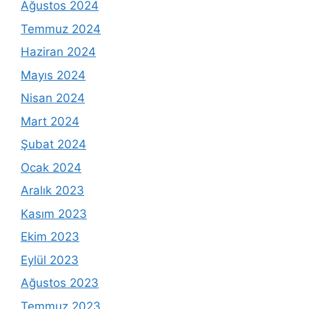
Ağustos 2024
Temmuz 2024
Haziran 2024
Mayıs 2024
Nisan 2024
Mart 2024
Şubat 2024
Ocak 2024
Aralık 2023
Kasım 2023
Ekim 2023
Eylül 2023
Ağustos 2023
Temmuz 2023