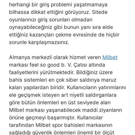
herhangi bir giriş problemi yaşatmamaya
bilhassa dikkat ettiğini görüyoruz. Sitede
oyunlarınızı giriş sorunları olmadan
oynayabileceğiniz gibi bunun yanı sıra elde
ettiğiniz kazançları çekme evresinde de hiçbir
sorunle karşılaşmazsınız.
Almanya merkezli olarak hizmet veren
Milbet
markası feel so good b. V. Çatısı altında
faaliyetlerini yürütmektedir. Bildiğiniz üzere
bahis sistemleri en çok siber saldırıya maruz
kalan yapılardan biridir. Kullanıcıların yatırımlarını
ele geçişmek isteyen art niyetli saldırganlara
göre bütün önlemleri en üst seviyede alan
Milbet markası yaşanabilecek maddi ziyanların
önüne geçmeyi başarmıştır. Kullanıcılar
tarafından Milbet spor bahisleri markasının
sağladığı güvenlik önlemleri önemli bir ölçüt