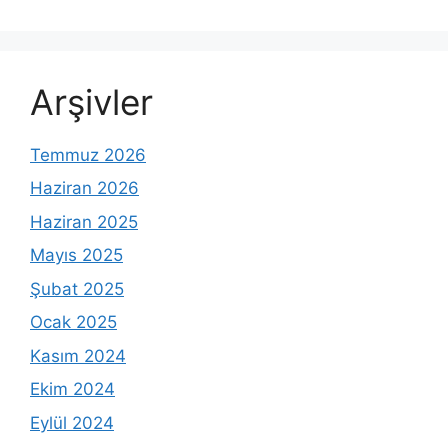
Arşivler
Temmuz 2026
Haziran 2026
Haziran 2025
Mayıs 2025
Şubat 2025
Ocak 2025
Kasım 2024
Ekim 2024
Eylül 2024