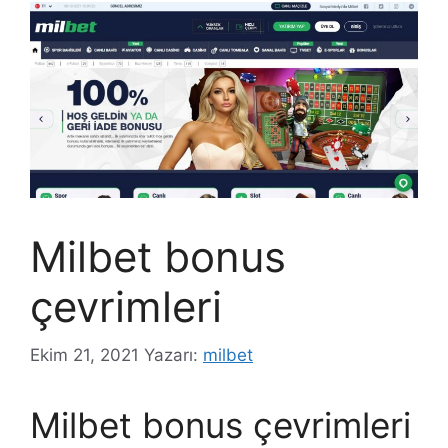
Milbet bonus
çevrimleri
Ekim 21, 2021
Yazarı:
milbet
Milbet bonus çevrimleri