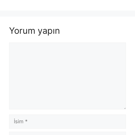
Yorum yapın
Yorum
İsim