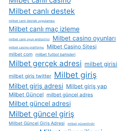
Milbet canlı casino
Milbet canlı destek
milbet canlı destek uygulaması
Milbet canlı maç izleme
Milbet casino oyunları
milbet canlı oyun endüstrisi
Milbet Casino Sitesi
milbet casino platformu
milbet com
milbet futbol bahisleri
Milbet gerçek adresi
milbet girisi
Milbet giriş
milbet giris twitter
Milbet giriş adresi
Milbet giriş yap
Milbet Güncel
milbet güncel adres
Milbet güncel adresi
Milbet güncel giriş
Milbet Güncel Giriş Adresi
milbet güvenilirdir