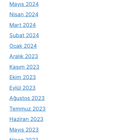
Mayıs 2024
Nisan 2024
Mart 2024
Şubat 2024
Ocak 2024
Aralık 2023
Kasım 2023
Ekim 2023
Eylül 2023
Ağustos 2023
Temmuz 2023
Haziran 2023
Mayıs 2023