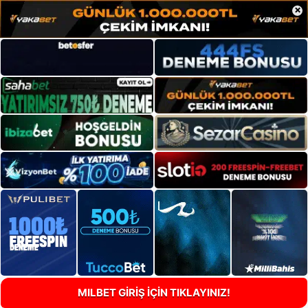
×
MILBET GİRİŞ İÇİN TIKLAYINIZ!