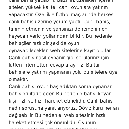
canlı bahis yapabilir. Bazı hız özellikleri içeren
siteler, yüksek kaliteli canlı oyunlara yatırım
yapacaktır. Özellikle futbol maçlarında herkes
canlı bahis üzerine yorum yaptı. Canlı bahis,
tahmin etmenin ve şansınızı denemenin en
heyecan verici yollarından biridir. Bu nedenle
bahisçiler hızlı bir şekilde oyun
oynayabilecekleri web sitelerine kayıt olurlar.
Canlı bahis nasıl oynanır gibi sorularınız için
lütfen internetten cevap arayınız. Bu tür
bahislere yatırım yapmanın yolu bu sitelere üye
olmaktır.
Canlı bahis, oyun başladıktan sonra oynanan
bahisleri ifade eder. Bu nedenle bahsi koyan
kişi hızlı ve hızlı hareket etmelidir. Canlı bahis
nedir sorusuna yanıt arıyoruz. Döviz kuru her an
değişebilir. Bu nedenle, web sitesinin hızlı
hareket etmesi çok önemlidir. Oyunun