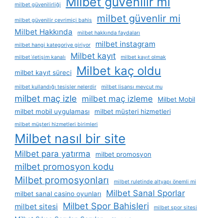
Milbet güvenilir mi
milbet güvenilirliği
milbet güvenlir mi
milbet güvenilir çevrimiçi bahis
Milbet Hakkında
milbet hakkında faydaları
milbet instagram
milbet hangi kategoriye giriyor
Milbet kayıt
milbet i̇letişim kanalı
milbet kayıt olmak
Milbet kaç oldu
milbet kayıt süreci
milbet kullandığı tesisler nelerdir
milbet lisansı mevcut mu
milbet maç izle
milbet maç izleme
Milbet Mobil
milbet mobil uygulaması
milbet müşteri hizmetleri
milbet müşteri hizmetleri birimleri
Milbet nasıl bir site
Milbet para yatırma
milbet promosyon
milbet promosyon kodu
Milbet promosyonları
milbet ruletinde altyapı önemli mi
Milbet Sanal Sporlar
milbet sanal casino oyunları
Milbet Spor Bahisleri
milbet sitesi
milbet spor sitesi