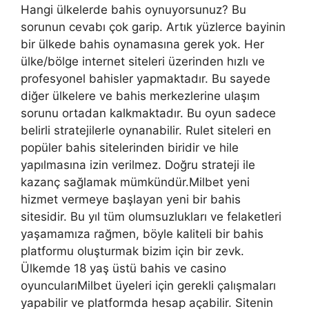
Hangi ülkelerde bahis oynuyorsunuz? Bu
sorunun cevabı çok garip. Artık yüzlerce bayinin
bir ülkede bahis oynamasına gerek yok. Her
ülke/bölge internet siteleri üzerinden hızlı ve
profesyonel bahisler yapmaktadır. Bu sayede
diğer ülkelere ve bahis merkezlerine ulaşım
sorunu ortadan kalkmaktadır. Bu oyun sadece
belirli stratejilerle oynanabilir. Rulet siteleri en
popüler bahis sitelerinden biridir ve hile
yapılmasına izin verilmez. Doğru strateji ile
kazanç sağlamak mümkündür.Milbet yeni
hizmet vermeye başlayan yeni bir bahis
sitesidir. Bu yıl tüm olumsuzlukları ve felaketleri
yaşamamıza rağmen, böyle kaliteli bir bahis
platformu oluşturmak bizim için bir zevk.
Ülkemde 18 yaş üstü bahis ve casino
oyuncularıMilbet üyeleri için gerekli çalışmaları
yapabilir ve platformda hesap açabilir. Sitenin