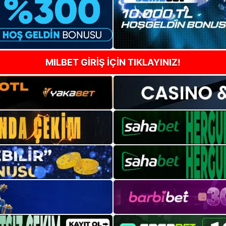
MILBET GİRİŞ İÇİN TIKLAYINIZ!