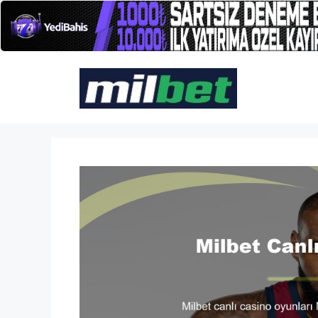
İçeriğe
atla