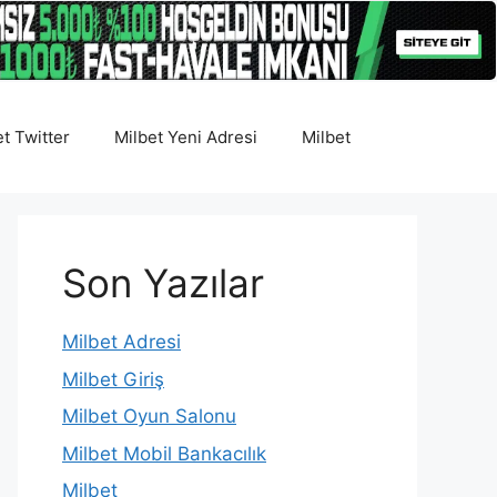
t Twitter
Milbet Yeni Adresi
Milbet
Son Yazılar
Milbet Adresi
Milbet Giriş
Milbet Oyun Salonu
Milbet Mobil Bankacılık
Milbet