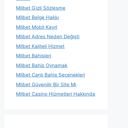
Milbet Gizli Sözleşme
Milbet Belge Hakkı
Milbet Mobil Kayıt
Milbet Adres Neden Değişti
Milbet Kaliteli Hizmet
Milbet Bahisleri
Milbet Bahis Oynamak
Milbet Canlı Bahis Seçenekleri
Milbet Güvenilir Bir Site Mi
Milbet Casino Hizmetleri Hakkında