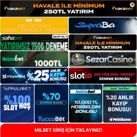
×
MILBET GİRİŞ İÇİN TIKLAYINIZ!