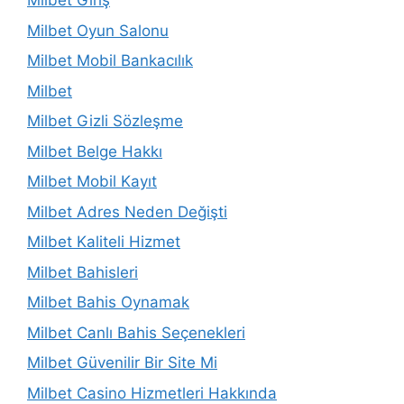
Milbet Giriş
Milbet Oyun Salonu
Milbet Mobil Bankacılık
Milbet
Milbet Gizli Sözleşme
Milbet Belge Hakkı
Milbet Mobil Kayıt
Milbet Adres Neden Değişti
Milbet Kaliteli Hizmet
Milbet Bahisleri
Milbet Bahis Oynamak
Milbet Canlı Bahis Seçenekleri
Milbet Güvenilir Bir Site Mi
Milbet Casino Hizmetleri Hakkında