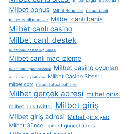
milbet bağlantı sorunları
Milbet bonus
Milbet Bonusları
milbet canli
Milbet canlı bahis
milbet canli maç izle
Milbet canlı casino
Milbet canlı destek
milbet canlı destek uygulaması
Milbet canlı maç izleme
Milbet casino oyunları
milbet canlı oyun endüstrisi
Milbet Casino Sitesi
milbet casino platformu
milbet com
milbet futbol bahisleri
Milbet gerçek adresi
milbet girisi
Milbet giriş
milbet giris twitter
Milbet giriş adresi
Milbet giriş yap
Milbet Güncel
milbet güncel adres