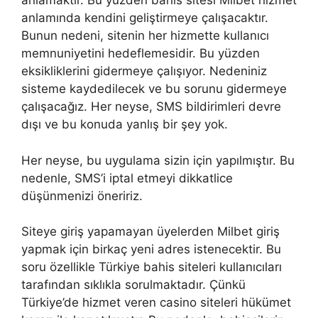
anlamaktır. Bu yüzden bahis sitesi Milbet hizmet
anlamında kendini geliştirmeye çalışacaktır.
Bunun nedeni, sitenin her hizmette kullanıcı
memnuniyetini hedeflemesidir. Bu yüzden
eksikliklerini gidermeye çalışıyor. Nedeniniz
sisteme kaydedilecek ve bu sorunu gidermeye
çalışacağız. Her neyse, SMS bildirimleri devre
dışı ve bu konuda yanlış bir şey yok.
Her neyse, bu uygulama sizin için yapılmıştır. Bu
nedenle, SMS’i iptal etmeyi dikkatlice
düşünmenizi öneririz.
Siteye giriş yapamayan üyelerden Milbet giriş
yapmak için birkaç yeni adres istenecektir. Bu
soru özellikle Türkiye bahis siteleri kullanıcıları
tarafından sıklıkla sorulmaktadır. Çünkü
Türkiye’de hizmet veren casino siteleri hükümet