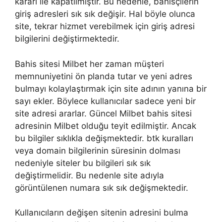
kararı ile kapatılmıştır. Bu nedenle, bahisçilerin
giriş adresleri sık sık değişir. Hal böyle olunca
site, tekrar hizmet verebilmek için giriş adresi
bilgilerini değiştirmektedir.
Bahis sitesi Milbet her zaman müşteri
memnuniyetini ön planda tutar ve yeni adres
bulmayı kolaylaştırmak için site adının yanına bir
sayı ekler. Böylece kullanıcılar sadece yeni bir
site adresi ararlar. Güncel Milbet bahis sitesi
adresinin Milbet olduğu teyit edilmiştir. Ancak
bu bilgiler sıklıkla değişmektedir. btk kuralları
veya domain bilgilerinin süresinin dolması
nedeniyle siteler bu bilgileri sık sık
değiştirmelidir. Bu nedenle site adıyla
görüntülenen numara sık sık değişmektedir.
Kullanıcıların değişen sitenin adresini bulma