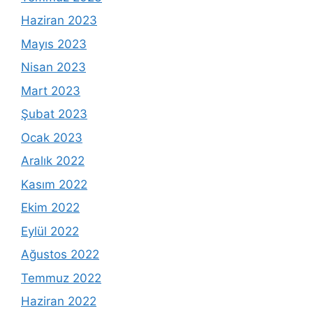
Haziran 2023
Mayıs 2023
Nisan 2023
Mart 2023
Şubat 2023
Ocak 2023
Aralık 2022
Kasım 2022
Ekim 2022
Eylül 2022
Ağustos 2022
Temmuz 2022
Haziran 2022