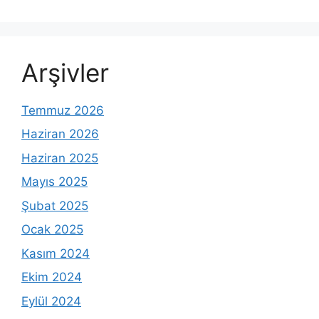
Arşivler
Temmuz 2026
Haziran 2026
Haziran 2025
Mayıs 2025
Şubat 2025
Ocak 2025
Kasım 2024
Ekim 2024
Eylül 2024