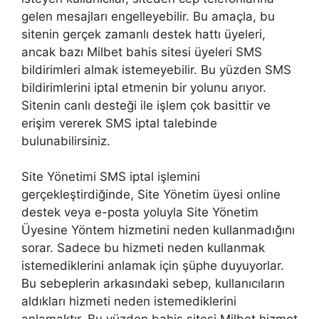
gelen mesajları engelleyebilir. Bu amaçla, bu
sitenin gerçek zamanlı destek hattı üyeleri,
ancak bazı Milbet bahis sitesi üyeleri SMS
bildirimleri almak istemeyebilir. Bu yüzden SMS
bildirimlerini iptal etmenin bir yolunu arıyor.
Sitenin canlı desteği ile işlem çok basittir ve
erişim vererek SMS iptal talebinde
bulunabilirsiniz.
Site Yönetimi SMS iptal işlemini
gerçekleştirdiğinde, Site Yönetim üyesi online
destek veya e-posta yoluyla Site Yönetim
Üyesine Yöntem hizmetini neden kullanmadığını
sorar. Sadece bu hizmeti neden kullanmak
istemediklerini anlamak için şüphe duyuyorlar.
Bu sebeplerin arkasındaki sebep, kullanıcıların
aldıkları hizmeti neden istemediklerini