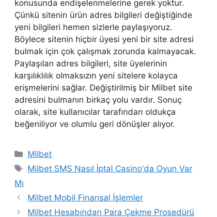
konusunda endişelenmelerine gerek yoktur.
Çünkü sitenin ürün adres bilgileri değiştiğinde
yeni bilgileri hemen sizlerle paylaşıyoruz.
Böylece sitenin hiçbir üyesi yeni bir site adresi
bulmak için çok çalışmak zorunda kalmayacak.
Paylaşılan adres bilgileri, site üyelerinin
karşılıklılık olmaksızın yeni sitelere kolayca
erişmelerini sağlar. Değiştirilmiş bir Milbet site
adresini bulmanın birkaç yolu vardır. Sonuç
olarak, site kullanıcılar tarafından oldukça
beğeniliyor ve olumlu geri dönüşler alıyor.
Kategoriler
Milbet
Etiketler
Milbet SMS Nasıl İptal Casino'da Oyun Var
Mı
Milbet Mobil Finansal İşlemler
Milbet Hesabından Para Çekme Prosedürü