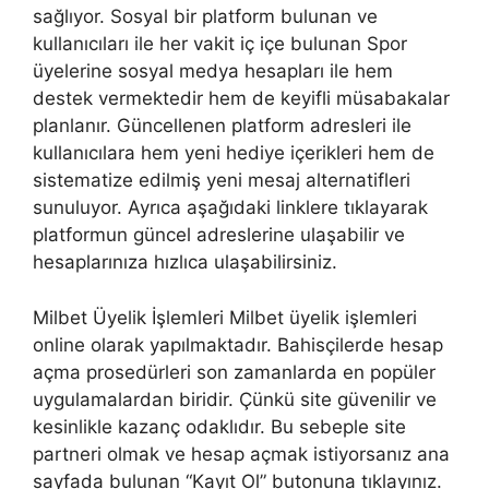
sağlıyor. Sosyal bir platform bulunan ve
kullanıcıları ile her vakit iç içe bulunan Spor
üyelerine sosyal medya hesapları ile hem
destek vermektedir hem de keyifli müsabakalar
planlanır. Güncellenen platform adresleri ile
kullanıcılara hem yeni hediye içerikleri hem de
sistematize edilmiş yeni mesaj alternatifleri
sunuluyor. Ayrıca aşağıdaki linklere tıklayarak
platformun güncel adreslerine ulaşabilir ve
hesaplarınıza hızlıca ulaşabilirsiniz.
Milbet Üyelik İşlemleri Milbet üyelik işlemleri
online olarak yapılmaktadır. Bahisçilerde hesap
açma prosedürleri son zamanlarda en popüler
uygulamalardan biridir. Çünkü site güvenilir ve
kesinlikle kazanç odaklıdır. Bu sebeple site
partneri olmak ve hesap açmak istiyorsanız ana
sayfada bulunan “Kayıt Ol” butonuna tıklayınız.