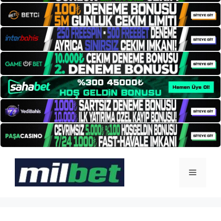
İçeriğe
atla
Menü