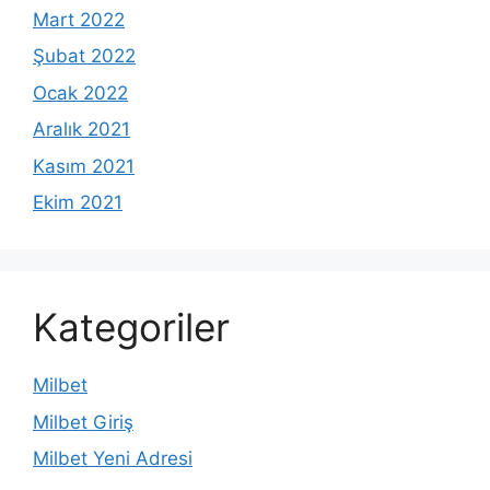
Mart 2022
Şubat 2022
Ocak 2022
Aralık 2021
Kasım 2021
Ekim 2021
Kategoriler
Milbet
Milbet Giriş
Milbet Yeni Adresi