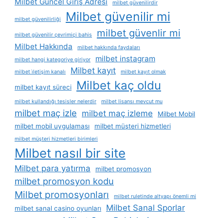
Milbet Güncel Giriş Adresi
milbet güvenilirdir
Milbet güvenilir mi
milbet güvenilirliği
milbet güvenlir mi
milbet güvenilir çevrimiçi bahis
Milbet Hakkında
milbet hakkında faydaları
milbet instagram
milbet hangi kategoriye giriyor
Milbet kayıt
milbet i̇letişim kanalı
milbet kayıt olmak
Milbet kaç oldu
milbet kayıt süreci
milbet kullandığı tesisler nelerdir
milbet lisansı mevcut mu
milbet maç izle
milbet maç izleme
Milbet Mobil
milbet mobil uygulaması
milbet müşteri hizmetleri
milbet müşteri hizmetleri birimleri
Milbet nasıl bir site
Milbet para yatırma
milbet promosyon
milbet promosyon kodu
Milbet promosyonları
milbet ruletinde altyapı önemli mi
Milbet Sanal Sporlar
milbet sanal casino oyunları