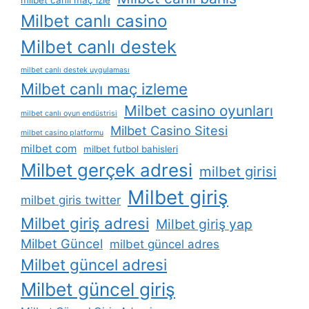
milbet canli maç izle
Milbet canlı casino
Milbet canlı destek
milbet canlı destek uygulaması
Milbet canlı maç izleme
Milbet casino oyunları
milbet canlı oyun endüstrisi
Milbet Casino Sitesi
milbet casino platformu
milbet com
milbet futbol bahisleri
Milbet gerçek adresi
milbet girisi
Milbet giriş
milbet giris twitter
Milbet giriş adresi
Milbet giriş yap
Milbet Güncel
milbet güncel adres
Milbet güncel adresi
Milbet güncel giriş