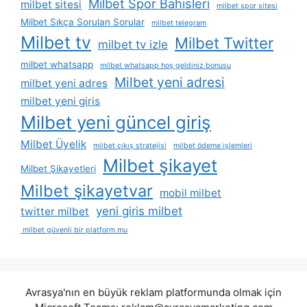
Milbet Spor Bahisleri
milbet sitesi
milbet spor sitesi
Milbet Sıkça Sorulan Sorular
milbet telegram
Milbet tv
Milbet Twitter
milbet tv izle
milbet whatsapp
milbet whatsapp hoş geldiniz bonusu
Milbet yeni adresi
milbet yeni adres
milbet yeni giris
Milbet yeni güncel giriş
Milbet Üyelik
milbet çıkış stratejisi
milbet ödeme i̇şlemleri
Milbet şikayet
Milbet Şikayetleri
Milbet şikayetvar
mobil milbet
yeni giris milbet
twitter milbet
milbet güvenli bir platform mu
Avrasya'nın en büyük reklam platformunda olmak için