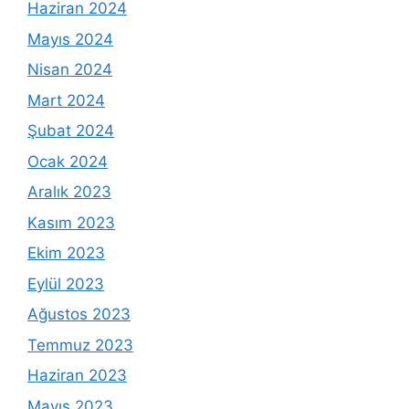
Haziran 2024
Mayıs 2024
Nisan 2024
Mart 2024
Şubat 2024
Ocak 2024
Aralık 2023
Kasım 2023
Ekim 2023
Eylül 2023
Ağustos 2023
Temmuz 2023
Haziran 2023
Mayıs 2023