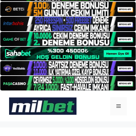
İçeriğe
atla
Menü