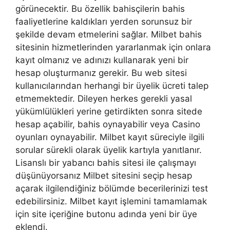
görünecektir. Bu özellik bahisçilerin bahis
faaliyetlerine kaldıkları yerden sorunsuz bir
şekilde devam etmelerini sağlar. Milbet bahis
sitesinin hizmetlerinden yararlanmak için onlara
kayıt olmanız ve adınızı kullanarak yeni bir
hesap oluşturmanız gerekir. Bu web sitesi
kullanıcılarından herhangi bir üyelik ücreti talep
etmemektedir. Dileyen herkes gerekli yasal
yükümlülükleri yerine getirdikten sonra sitede
hesap açabilir, bahis oynayabilir veya Casino
oyunları oynayabilir. Milbet kayıt süreciyle ilgili
sorular sürekli olarak üyelik kartıyla yanıtlanır.
Lisanslı bir yabancı bahis sitesi ile çalışmayı
düşünüyorsanız Milbet sitesini seçip hesap
açarak ilgilendiğiniz bölümde becerilerinizi test
edebilirsiniz. Milbet kayıt işlemini tamamlamak
için site içeriğine butonu adında yeni bir üye
eklendi.