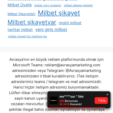
Milbet Üyelik
milbet çıkış stratejisi
milbet ödeme i̇şlemleri
Milbet şikayet
Milbet Şikayetleri
Milbet şikayetvar
mobil milbet
yeni giris milbet
twitter milbet
milbet güvenli bir platform mu
Avrasya'nın en büyük reklam platformunda olmak için
Microsoft Teams:
reklam@avrasyamarketing.com
adresimizden veya Telegram: @Avrasyamarketing
adresimizden irtibat kurabilirsiniz. (Tek iletişim
adreslerimiz teams / telegram ve mail adresimizdir.
Harici hiçbir iletişim adresimiz bulunmamaktadır.
Lütfen itibar etmeyiniz.) Türkiye yasalarına göre 7258
sayılı kanun uyarınca yasa dışı bahis oynamanın
cezaları mevcuttur. Şu an bulunduğunuz site hiç bir
şekilde illegal bahis oyunları oynatmıyor ve oynamaya