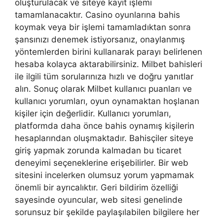
oluşturulacak ve siteye kayıt işlemi
tamamlanacaktır. Casino oyunlarına bahis
koymak veya bir işlemi tamamladıktan sonra
şansınızı denemek istiyorsanız, onaylanmış
yöntemlerden birini kullanarak parayı belirlenen
hesaba kolayca aktarabilirsiniz. Milbet bahisleri
ile ilgili tüm sorularınıza hızlı ve doğru yanıtlar
alın. Sonuç olarak Milbet kullanıcı puanları ve
kullanıcı yorumları, oyun oynamaktan hoşlanan
kişiler için değerlidir. Kullanıcı yorumları,
platformda daha önce bahis oynamış kişilerin
hesaplarından oluşmaktadır. Bahisçiler siteye
giriş yapmak zorunda kalmadan bu ticaret
deneyimi seçeneklerine erişebilirler. Bir web
sitesini incelerken olumsuz yorum yapmamak
önemli bir ayrıcalıktır. Geri bildirim özelliği
sayesinde oyuncular, web sitesi genelinde
sorunsuz bir şekilde paylaşılabilen bilgilere her