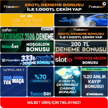
×
MILBET GİRİŞ İÇİN TIKLAYINIZ!