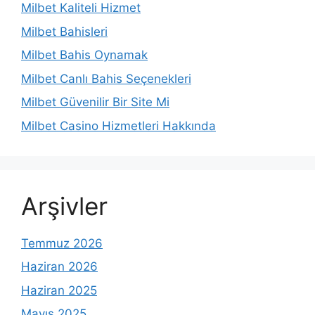
Milbet Kaliteli Hizmet
Milbet Bahisleri
Milbet Bahis Oynamak
Milbet Canlı Bahis Seçenekleri
Milbet Güvenilir Bir Site Mi
Milbet Casino Hizmetleri Hakkında
Arşivler
Temmuz 2026
Haziran 2026
Haziran 2025
Mayıs 2025