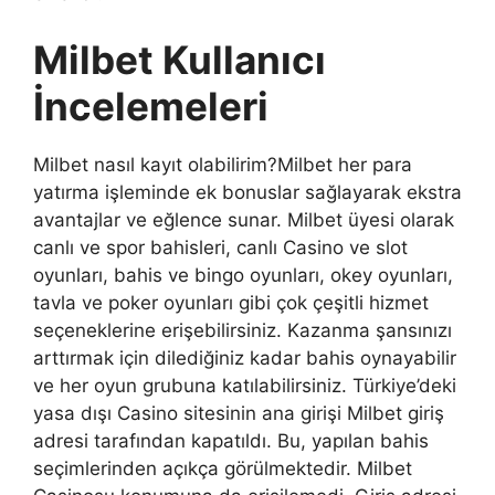
Milbet Kullanıcı
İncelemeleri
Milbet nasıl kayıt olabilirim?Milbet her para
yatırma işleminde ek bonuslar sağlayarak ekstra
avantajlar ve eğlence sunar. Milbet üyesi olarak
canlı ve spor bahisleri, canlı Casino ve slot
oyunları, bahis ve bingo oyunları, okey oyunları,
tavla ve poker oyunları gibi çok çeşitli hizmet
seçeneklerine erişebilirsiniz. Kazanma şansınızı
arttırmak için dilediğiniz kadar bahis oynayabilir
ve her oyun grubuna katılabilirsiniz. Türkiye’deki
yasa dışı Casino sitesinin ana girişi Milbet giriş
adresi tarafından kapatıldı. Bu, yapılan bahis
seçimlerinden açıkça görülmektedir. Milbet