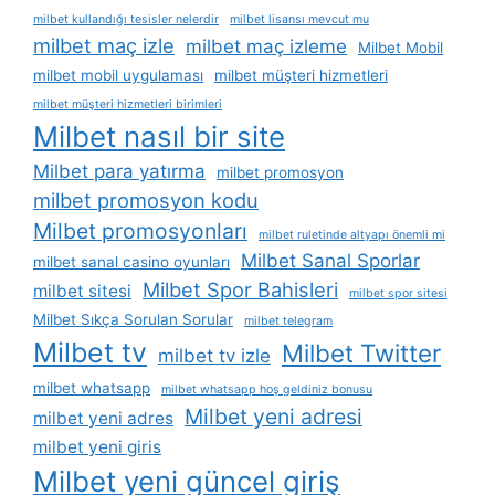
milbet kullandığı tesisler nelerdir
milbet lisansı mevcut mu
milbet maç izle
milbet maç izleme
Milbet Mobil
milbet mobil uygulaması
milbet müşteri hizmetleri
milbet müşteri hizmetleri birimleri
Milbet nasıl bir site
Milbet para yatırma
milbet promosyon
milbet promosyon kodu
Milbet promosyonları
milbet ruletinde altyapı önemli mi
Milbet Sanal Sporlar
milbet sanal casino oyunları
Milbet Spor Bahisleri
milbet sitesi
milbet spor sitesi
Milbet Sıkça Sorulan Sorular
milbet telegram
Milbet tv
Milbet Twitter
milbet tv izle
milbet whatsapp
milbet whatsapp hoş geldiniz bonusu
Milbet yeni adresi
milbet yeni adres
milbet yeni giris
Milbet yeni güncel giriş