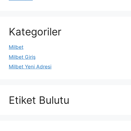
Kategoriler
Milbet
Milbet Giriş
Milbet Yeni Adresi
Etiket Bulutu