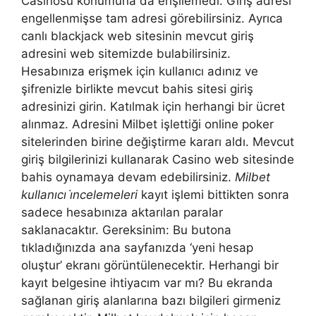
Casinosu konumuna da erişilemedi. Giriş adresi
engellenmişse tam adresi görebilirsiniz. Ayrıca
canlı blackjack web sitesinin mevcut giriş
adresini web sitemizde bulabilirsiniz.
Hesabınıza erişmek için kullanıcı adınız ve
şifrenizle birlikte mevcut bahis sitesi giriş
adresinizi girin. Katılmak için herhangi bir ücret
alınmaz. Adresini Milbet işlettiği online poker
sitelerinden birine değiştirme kararı aldı. Mevcut
giriş bilgilerinizi kullanarak Casino web sitesinde
bahis oynamaya devam edebilirsiniz.
Milbet
kullanıcı i̇ncelemeleri
kayıt işlemi bittikten sonra
sadece hesabınıza aktarılan paralar
saklanacaktır. Gereksinim: Bu butona
tıkladığınızda ana sayfanızda ‘yeni hesap
oluştur’ ekranı görüntülenecektir. Herhangi bir
kayıt belgesine ihtiyacım var mı? Bu ekranda
sağlanan giriş alanlarına bazı bilgileri girmeniz