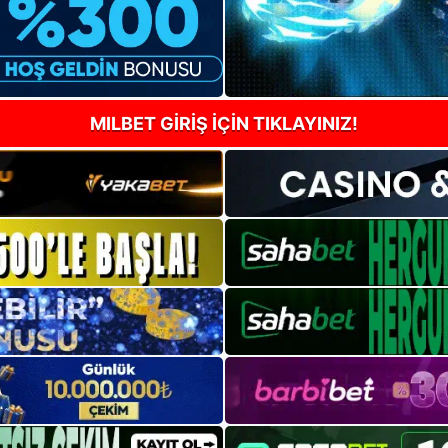
MILBET GİRİŞ İÇİN TIKLAYINIZ!