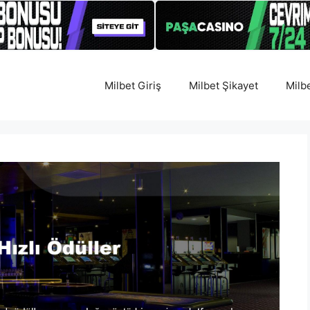
Milbet Giriş
Milbet Şikayet
Milbe