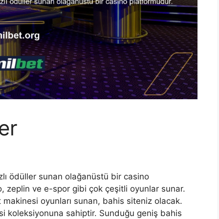
er
hızlı ödüller sunan olağanüstü bir casino
, zeplin ve e-spor gibi çok çeşitli oyunlar sunar.
t makinesi oyunları sunan, bahis siteniz olacak.
si koleksiyonuna sahiptir. Sunduğu geniş bahis