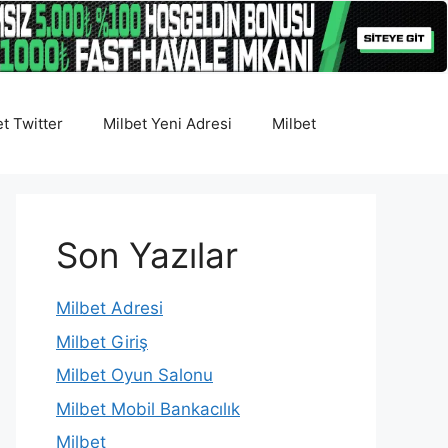
t Twitter
Milbet Yeni Adresi
Milbet
Son Yazılar
Milbet Adresi
Milbet Giriş
Milbet Oyun Salonu
Milbet Mobil Bankacılık
Milbet