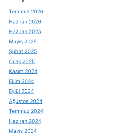
Temmuz 2026
Haziran 2026
Haziran 2025
Mayıs 2025
Şubat 2025
Ocak 2025
Kasım 2024
Ekim 2024
Eylül 2024
Ağustos 2024
Temmuz 2024
Haziran 2024
Mayıs 2024