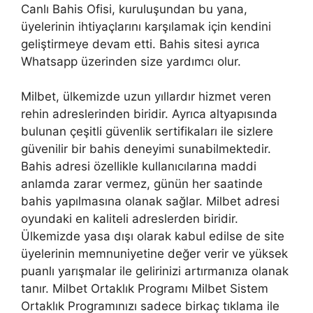
Canlı Bahis Ofisi, kuruluşundan bu yana,
üyelerinin ihtiyaçlarını karşılamak için kendini
geliştirmeye devam etti. Bahis sitesi ayrıca
Whatsapp üzerinden size yardımcı olur.
Milbet, ülkemizde uzun yıllardır hizmet veren
rehin adreslerinden biridir. Ayrıca altyapısında
bulunan çeşitli güvenlik sertifikaları ile sizlere
güvenilir bir bahis deneyimi sunabilmektedir.
Bahis adresi özellikle kullanıcılarına maddi
anlamda zarar vermez, günün her saatinde
bahis yapılmasına olanak sağlar. Milbet adresi
oyundaki en kaliteli adreslerden biridir.
Ülkemizde yasa dışı olarak kabul edilse de site
üyelerinin memnuniyetine değer verir ve yüksek
puanlı yarışmalar ile gelirinizi artırmanıza olanak
tanır. Milbet Ortaklık Programı Milbet Sistem
Ortaklık Programınızı sadece birkaç tıklama ile