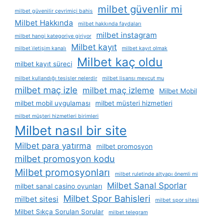
milbet güvenlir mi
milbet güvenilir çevrimiçi bahis
Milbet Hakkında
milbet hakkında faydaları
milbet instagram
milbet hangi kategoriye giriyor
Milbet kayıt
milbet i̇letişim kanalı
milbet kayıt olmak
Milbet kaç oldu
milbet kayıt süreci
milbet kullandığı tesisler nelerdir
milbet lisansı mevcut mu
milbet maç izle
milbet maç izleme
Milbet Mobil
milbet mobil uygulaması
milbet müşteri hizmetleri
milbet müşteri hizmetleri birimleri
Milbet nasıl bir site
Milbet para yatırma
milbet promosyon
milbet promosyon kodu
Milbet promosyonları
milbet ruletinde altyapı önemli mi
Milbet Sanal Sporlar
milbet sanal casino oyunları
Milbet Spor Bahisleri
milbet sitesi
milbet spor sitesi
Milbet Sıkça Sorulan Sorular
milbet telegram