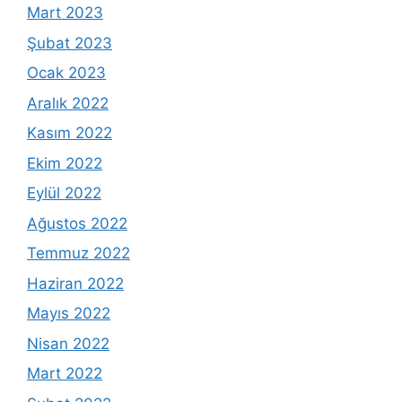
Mart 2023
Şubat 2023
Ocak 2023
Aralık 2022
Kasım 2022
Ekim 2022
Eylül 2022
Ağustos 2022
Temmuz 2022
Haziran 2022
Mayıs 2022
Nisan 2022
Mart 2022