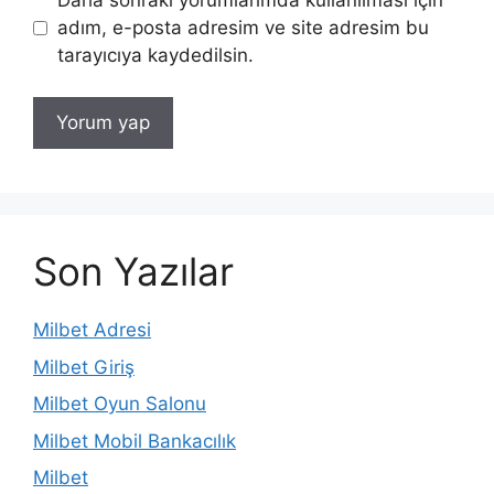
adım, e-posta adresim ve site adresim bu
tarayıcıya kaydedilsin.
Son Yazılar
Milbet Adresi
Milbet Giriş
Milbet Oyun Salonu
Milbet Mobil Bankacılık
Milbet