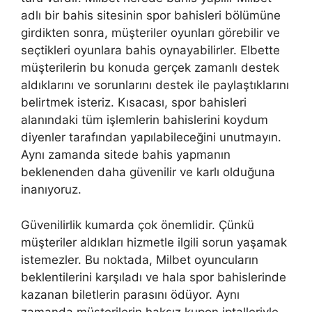
adlı bir bahis sitesinin spor bahisleri bölümüne
girdikten sonra, müşteriler oyunları görebilir ve
seçtikleri oyunlara bahis oynayabilirler. Elbette
müşterilerin bu konuda gerçek zamanlı destek
aldıklarını ve sorunlarını destek ile paylaştıklarını
belirtmek isteriz. Kısacası, spor bahisleri
alanındaki tüm işlemlerin bahislerini koydum
diyenler tarafından yapılabileceğini unutmayın.
Aynı zamanda sitede bahis yapmanın
beklenenden daha güvenilir ve karlı olduğuna
inanıyoruz.
Güvenilirlik kumarda çok önemlidir. Çünkü
müşteriler aldıkları hizmetle ilgili sorun yaşamak
istemezler. Bu noktada, Milbet oyuncuların
beklentilerini karşıladı ve hala spor bahislerinde
kazanan biletlerin parasını ödüyor. Aynı
zamanda müşterilerin haksız kupon iptalleriyle