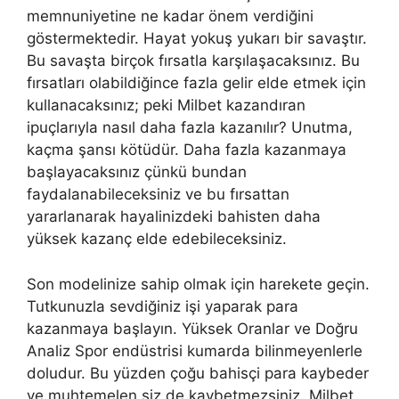
memnuniyetine ne kadar önem verdiğini
göstermektedir. Hayat yokuş yukarı bir savaştır.
Bu savaşta birçok fırsatla karşılaşacaksınız. Bu
fırsatları olabildiğince fazla gelir elde etmek için
kullanacaksınız; peki Milbet kazandıran
ipuçlarıyla nasıl daha fazla kazanılır? Unutma,
kaçma şansı kötüdür. Daha fazla kazanmaya
başlayacaksınız çünkü bundan
faydalanabileceksiniz ve bu fırsattan
yararlanarak hayalinizdeki bahisten daha
yüksek kazanç elde edebileceksiniz.
Son modelinize sahip olmak için harekete geçin.
Tutkunuzla sevdiğiniz işi yaparak para
kazanmaya başlayın. Yüksek Oranlar ve Doğru
Analiz Spor endüstrisi kumarda bilinmeyenlerle
doludur. Bu yüzden çoğu bahisçi para kaybeder
ve muhtemelen siz de kaybetmezsiniz. Milbet,