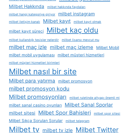
Milbet Hakkında
milbet hakkında faydaları
milbet instagram
milbet hangi kategoriye giriyor
Milbet kayıt
milbet i̇letişim kanalı
milbet kayıt olmak
Milbet kaç oldu
milbet kayıt süreci
milbet kullandığı tesisler nelerdir
milbet lisansı mevcut mu
milbet maç izle
milbet maç izleme
Milbet Mobil
milbet mobil uygulaması
milbet müşteri hizmetleri
milbet müşteri hizmetleri birimleri
Milbet nasıl bir site
Milbet para yatırma
milbet promosyon
milbet promosyon kodu
Milbet promosyonları
milbet ruletinde altyapı önemli mi
Milbet Sanal Sporlar
milbet sanal casino oyunları
Milbet Spor Bahisleri
milbet sitesi
milbet spor sitesi
Milbet Sıkça Sorulan Sorular
milbet telegram
Milbet tv
Milbet Twitter
milbet tv izle