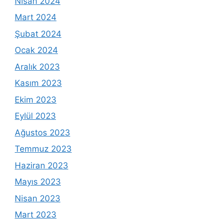
Nisan 2024
Mart 2024
Şubat 2024
Ocak 2024
Aralık 2023
Kasım 2023
Ekim 2023
Eylül 2023
Ağustos 2023
Temmuz 2023
Haziran 2023
Mayıs 2023
Nisan 2023
Mart 2023