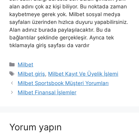
alan adını çok az kişi biliyor. Bu noktada zaman
kaybetmeye gerek yok. Milbet sosyal medya
sayfaları üzerinden hızlıca duyuru yapabilirsiniz.
Alan adınız burada paylaşılacaktır. Bu da
bağlantılar şeklinde gerçekleşir. Ayrıca tek
tıklamayla giriş sayfası da vardır
Kategoriler
Milbet
Etiketler
Milbet giriş
,
Milbet Kayıt Ve Üyelik İşlemi
Milbet Sportsbook Müşteri Yorumları
Milbet Finansal İşlemler
Yorum yapın