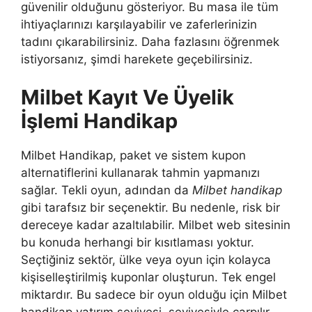
güvenilir olduğunu gösteriyor. Bu masa ile tüm
ihtiyaçlarınızı karşılayabilir ve zaferlerinizin
tadını çıkarabilirsiniz. Daha fazlasını öğrenmek
istiyorsanız, şimdi harekete geçebilirsiniz.
Milbet Kayıt Ve Üyelik
İşlemi Handikap
Milbet Handikap, paket ve sistem kupon
alternatiflerini kullanarak tahmin yapmanızı
sağlar. Tekli oyun, adından da
Milbet handikap
gibi tarafsız bir seçenektir. Bu nedenle, risk bir
dereceye kadar azaltılabilir. Milbet web sitesinin
bu konuda herhangi bir kısıtlaması yoktur.
Seçtiğiniz sektör, ülke veya oyun için kolayca
kişiselleştirilmiş kuponlar oluşturun. Tek engel
miktardır. Bu sadece bir oyun olduğu için Milbet