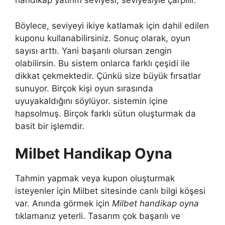
handikap yatırım seviyesi, seviyesiyle çarpılır.
Böylece, seviyeyi ikiye katlamak için dahil edilen
kuponu kullanabilirsiniz. Sonuç olarak, oyun
sayısı arttı. Yani başarılı olursan zengin
olabilirsin. Bu sistem onlarca farklı çeşidi ile
dikkat çekmektedir. Çünkü size büyük fırsatlar
sunuyor. Birçok kişi oyun sırasında
uyuyakaldığını söylüyor. sistemin içine
hapsolmuş. Birçok farklı sütun oluşturmak da
basit bir işlemdir.
Milbet Handikap Oyna
Tahmin yapmak veya kupon oluşturmak
isteyenler için Milbet sitesinde canlı bilgi köşesi
var. Anında görmek için
Milbet handikap oyna
tıklamanız yeterli. Tasarım çok başarılı ve