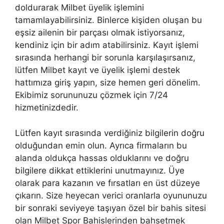
doldurarak Milbet üyelik işlemini
tamamlayabilirsiniz. Binlerce kişiden oluşan bu
eşsiz ailenin bir parçası olmak istiyorsanız,
kendiniz için bir adım atabilirsiniz. Kayıt işlemi
sırasında herhangi bir sorunla karşılaşırsanız,
lütfen Milbet kayıt ve üyelik işlemi destek
hattımıza giriş yapın, size hemen geri dönelim.
Ekibimiz sorununuzu çözmek için 7/24
hizmetinizdedir.
Lütfen kayıt sırasında verdiğiniz bilgilerin doğru
olduğundan emin olun. Ayrıca firmaların bu
alanda oldukça hassas olduklarını ve doğru
bilgilere dikkat ettiklerini unutmayınız. Üye
olarak para kazanın ve fırsatları en üst düzeye
çıkarın. Size heyecan verici oranlarla oyununuzu
bir sonraki seviyeye taşıyan özel bir bahis sitesi
olan Milbet Spor Bahislerinden bahsetmek