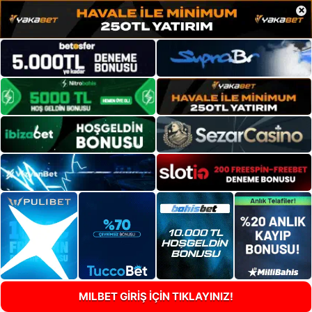
×
MILBET GİRİŞ İÇİN TIKLAYINIZ!