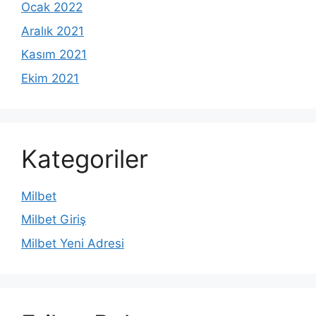
Ocak 2022
Aralık 2021
Kasım 2021
Ekim 2021
Kategoriler
Milbet
Milbet Giriş
Milbet Yeni Adresi