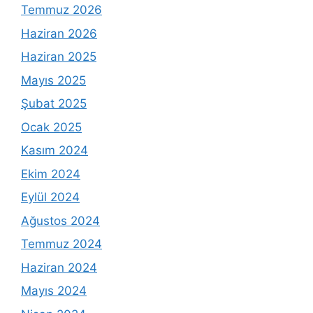
Temmuz 2026
Haziran 2026
Haziran 2025
Mayıs 2025
Şubat 2025
Ocak 2025
Kasım 2024
Ekim 2024
Eylül 2024
Ağustos 2024
Temmuz 2024
Haziran 2024
Mayıs 2024