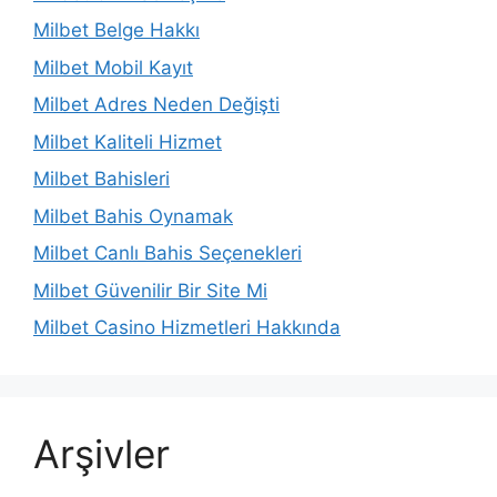
Milbet Belge Hakkı
Milbet Mobil Kayıt
Milbet Adres Neden Değişti
Milbet Kaliteli Hizmet
Milbet Bahisleri
Milbet Bahis Oynamak
Milbet Canlı Bahis Seçenekleri
Milbet Güvenilir Bir Site Mi
Milbet Casino Hizmetleri Hakkında
Arşivler