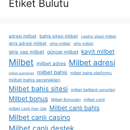
Etiket Bulutu
adresi milbet
bahis sitesi milbet
casino sitesi milbet
giris adresi milbet
girisi milbet
giris milbet
kayit milbet
giris yap milbet
güncel milbet
Milbet
Milbet adresi
milbet adres
milbet bahis
milbet bahis platformu
milbet avantajları
milbet bahis seçenekleri
Milbet bahis sitesi
milbet bağlantı sorunları
Milbet bonus
Milbet Bonusları
milbet canli
Milbet canlı bahis
milbet canli maç izle
Milbet canlı casino
Milbet canlı destek