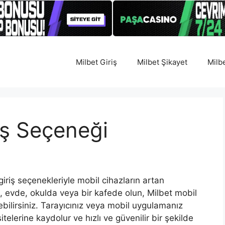
Milbet Giriş
Milbet Şikayet
Milbe
iş Seçeneği
giriş seçenekleriyle mobil cihazların artan
, evde, okulda veya bir kafede olun, Milbet mobil
ebilirsiniz. Tarayıcınız veya mobil uygulamanız
itelerine kaydolur ve hızlı ve güvenilir bir şekilde