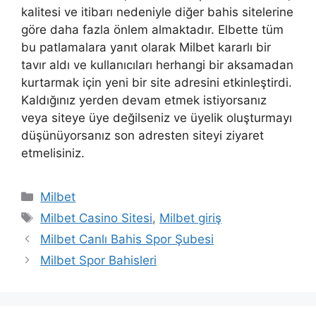
kalitesi ve itibarı nedeniyle diğer bahis sitelerine
göre daha fazla önlem almaktadır. Elbette tüm
bu patlamalara yanıt olarak Milbet kararlı bir
tavır aldı ve kullanıcıları herhangi bir aksamadan
kurtarmak için yeni bir site adresini etkinleştirdi.
Kaldığınız yerden devam etmek istiyorsanız
veya siteye üye değilseniz ve üyelik oluşturmayı
düşünüyorsanız son adresten siteyi ziyaret
etmelisiniz.
Kategoriler
Milbet
Etiketler
Milbet Casino Sitesi
,
Milbet giriş
Milbet Canlı Bahis Spor Şubesi
Milbet Spor Bahisleri