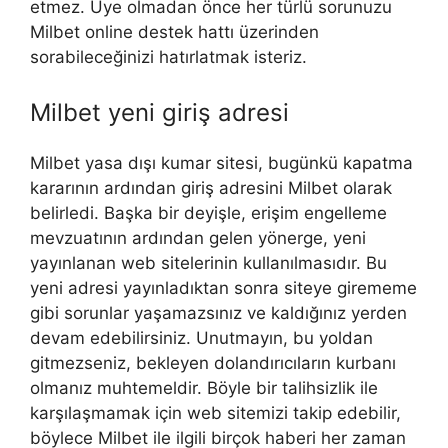
etmez. Üye olmadan önce her türlü sorunuzu
Milbet online destek hattı üzerinden
sorabileceğinizi hatırlatmak isteriz.
Milbet yeni giriş adresi
Milbet yasa dışı kumar sitesi, bugünkü kapatma
kararının ardından giriş adresini Milbet olarak
belirledi. Başka bir deyişle, erişim engelleme
mevzuatının ardından gelen yönerge, yeni
yayınlanan web sitelerinin kullanılmasıdır. Bu
yeni adresi yayınladıktan sonra siteye girememe
gibi sorunlar yaşamazsınız ve kaldığınız yerden
devam edebilirsiniz. Unutmayın, bu yoldan
gitmezseniz, bekleyen dolandırıcıların kurbanı
olmanız muhtemeldir. Böyle bir talihsizlik ile
karşılaşmamak için web sitemizi takip edebilir,
böylece Milbet ile ilgili birçok haberi her zaman