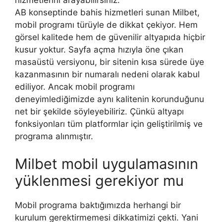
hizmetlerini arayabilirsiniz.
AB konseptinde bahis hizmetleri sunan Milbet,
mobil programı türüyle de dikkat çekiyor. Hem
görsel kalitede hem de güvenilir altyapıda hiçbir
kusur yoktur. Sayfa açma hızıyla öne çıkan
masaüstü versiyonu, bir sitenin kısa sürede üye
kazanmasının bir numaralı nedeni olarak kabul
ediliyor. Ancak mobil programı
deneyimlediğimizde aynı kalitenin korunduğunu
net bir şekilde söyleyebiliriz. Çünkü altyapı
fonksiyonları tüm platformlar için geliştirilmiş ve
programa alınmıştır.
Milbet mobil uygulamasının
yüklenmesi gerekiyor mu
Mobil programa baktığımızda herhangi bir
kurulum gerektirmemesi dikkatimizi çekti. Yani