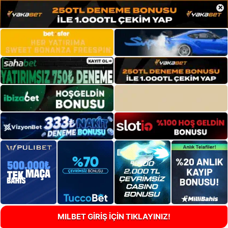
×
MILBET GİRİŞ İÇİN TIKLAYINIZ!