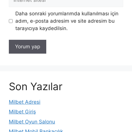
sitesi
Daha sonraki yorumlarımda kullanılması için
adım, e-posta adresim ve site adresim bu
tarayıcıya kaydedilsin.
Son Yazılar
Milbet Adresi
Milbet Giriş
Milbet Oyun Salonu
Milbet Mobil Bankacılık