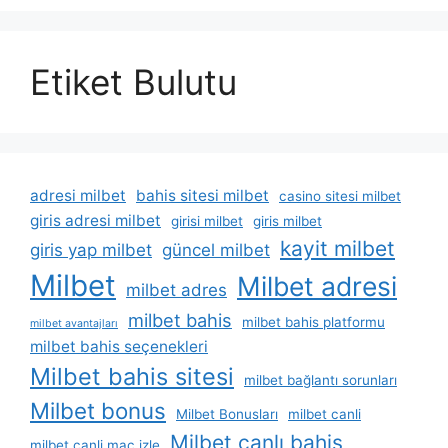
Etiket Bulutu
adresi milbet
bahis sitesi milbet
casino sitesi milbet
giris adresi milbet
girisi milbet
giris milbet
kayit milbet
giris yap milbet
güncel milbet
Milbet
Milbet adresi
milbet adres
milbet bahis
milbet bahis platformu
milbet avantajları
milbet bahis seçenekleri
Milbet bahis sitesi
milbet bağlantı sorunları
Milbet bonus
Milbet Bonusları
milbet canli
Milbet canlı bahis
milbet canli maç izle