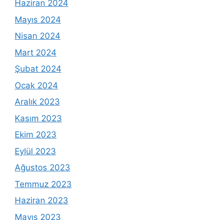
Haziran 2024
Mayıs 2024
Nisan 2024
Mart 2024
Şubat 2024
Ocak 2024
Aralık 2023
Kasım 2023
Ekim 2023
Eylül 2023
Ağustos 2023
Temmuz 2023
Haziran 2023
Mayıs 2023