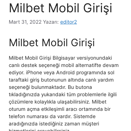
Milbet Mobil Girişi
Mart 31, 2022
Yazarı:
editor2
Milbet Mobil Girişi
Milbet Mobil Girişi Bilgisayar versiyonundaki
canlı destek seçeneği mobil alternatifte devam
ediyor. iPhone veya Android programında sol
taraftaki giriş butonunun altında canlı yardım
seçeneği bulunmaktadır. Bu butona
tıkladığınızda yukarıdaki tüm problemlerle ilgili
çözümlere kolaylıkla ulaşabilirsiniz. Milbet
oturum açma etkileşimli aracı ortamında bir
telefon numarası da vardır. Sistemde
aradığınızda istediğiniz zaman müşteri