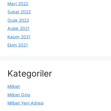
Mart 2022
Şubat 2022
Ocak 2022
Aralık 2021
Kasım 2021
Ekim 2021
Kategoriler
Milbet
Milbet Giriş
Milbet Yeni Adresi