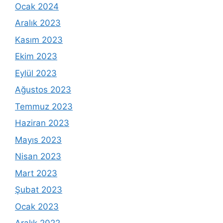
Ocak 2024
Aralık 2023
Kasım 2023
Ekim 2023
Eylül 2023
Ağustos 2023
Temmuz 2023
Haziran 2023
Mayıs 2023
Nisan 2023
Mart 2023
Şubat 2023
Ocak 2023