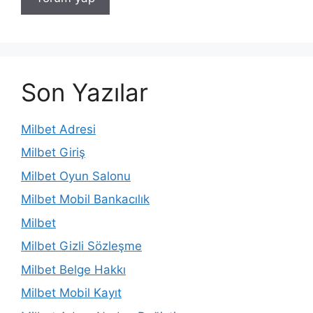
Son Yazılar
Milbet Adresi
Milbet Giriş
Milbet Oyun Salonu
Milbet Mobil Bankacılık
Milbet
Milbet Gizli Sözleşme
Milbet Belge Hakkı
Milbet Mobil Kayıt