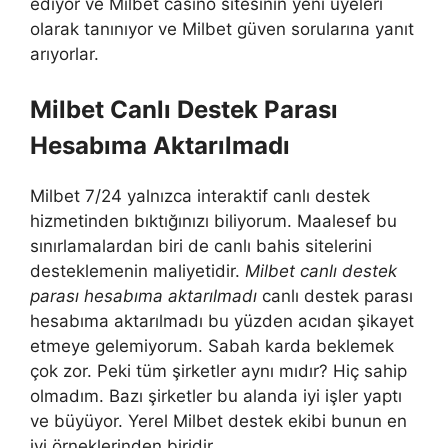
ediyor ve Milbet casino sitesinin yeni üyeleri
olarak tanınıyor ve Milbet güven sorularına yanıt
arıyorlar.
Milbet Canlı Destek Parası
Hesabıma Aktarılmadı
Milbet 7/24 yalnızca interaktif canlı destek
hizmetinden bıktığınızı biliyorum. Maalesef bu
sınırlamalardan biri de canlı bahis sitelerini
desteklemenin maliyetidir.
Milbet canlı destek
parası hesabıma aktarılmadı
canlı destek parası
hesabıma aktarılmadı bu yüzden acıdan şikayet
etmeye gelemiyorum. Sabah karda beklemek
çok zor. Peki tüm şirketler aynı mıdır? Hiç sahip
olmadım. Bazı şirketler bu alanda iyi işler yaptı
ve büyüyor. Yerel Milbet destek ekibi bunun en
iyi örneklerinden biridir.