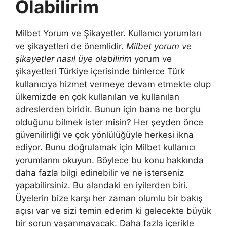
Olabilirim
Milbet Yorum ve Şikayetler. Kullanıcı yorumları
ve şikayetleri de önemlidir.
Milbet yorum ve
şikayetler nasıl üye olabilirim
yorum ve
şikayetleri Türkiye içerisinde binlerce Türk
kullanıcıya hizmet vermeye devam etmekte olup
ülkemizde en çok kullanılan ve kullanılan
adreslerden biridir. Bunun için bana ne borçlu
olduğunu bilmek ister misin? Her şeyden önce
güvenilirliği ve çok yönlülüğüyle herkesi ikna
ediyor. Bunu doğrulamak için Milbet kullanıcı
yorumlarını okuyun. Böylece bu konu hakkında
daha fazla bilgi edinebilir ve ne isterseniz
yapabilirsiniz. Bu alandaki en iyilerden biri.
Üyelerin bize karşı her zaman olumlu bir bakış
açısı var ve sizi temin ederim ki gelecekte büyük
bir sorun yaşanmayacak. Daha fazla içerikle