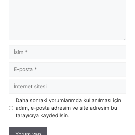
İsim
E-
posta
İnternet
sitesi
Daha sonraki yorumlarımda kullanılması için
adım, e-posta adresim ve site adresim bu
tarayıcıya kaydedilsin.