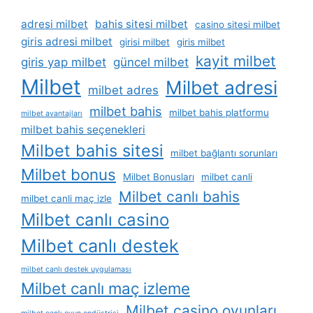
adresi milbet
bahis sitesi milbet
casino sitesi milbet
giris adresi milbet
girisi milbet
giris milbet
kayit milbet
giris yap milbet
güncel milbet
Milbet
Milbet adresi
milbet adres
milbet bahis
milbet bahis platformu
milbet avantajları
milbet bahis seçenekleri
Milbet bahis sitesi
milbet bağlantı sorunları
Milbet bonus
Milbet Bonusları
milbet canli
Milbet canlı bahis
milbet canli maç izle
Milbet canlı casino
Milbet canlı destek
milbet canlı destek uygulaması
Milbet canlı maç izleme
Milbet casino oyunları