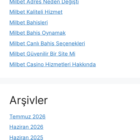
Milbet Adres Neden Değişti
Milbet Kaliteli Hizmet
Milbet Bahisleri
Milbet Bahis Oynamak
Milbet Canlı Bahis Seçenekleri
Milbet Güvenilir Bir Site Mi
Milbet Casino Hizmetleri Hakkında
Arşivler
Temmuz 2026
Haziran 2026
Haziran 2025