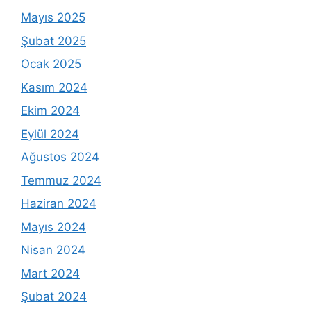
Mayıs 2025
Şubat 2025
Ocak 2025
Kasım 2024
Ekim 2024
Eylül 2024
Ağustos 2024
Temmuz 2024
Haziran 2024
Mayıs 2024
Nisan 2024
Mart 2024
Şubat 2024