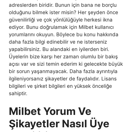
adreslerden biridir. Bunun için bana ne borçlu
olduğunu bilmek ister misin? Her şeyden önce
güvenilirliği ve çok yönlülüğüyle herkesi ikna
ediyor. Bunu doğrulamak için Milbet kullanıcı
yorumlarını okuyun. Böylece bu konu hakkında
daha fazla bilgi edinebilir ve ne isterseniz
yapabilirsiniz. Bu alandaki en iyilerden biri.
Üyelerin bize karşı her zaman olumlu bir bakış
açısı var ve sizi temin ederim ki gelecekte büyük
bir sorun yaşanmayacak. Daha fazla ayrıntıyla
ilgileniyorsanız şikayetler de faydalıdır. Lisans
bilgileri ve şirket bilgileri en yüksek önceliğe
sahiptir.
Milbet Yorum Ve
Şikayetler Nasıl Üye