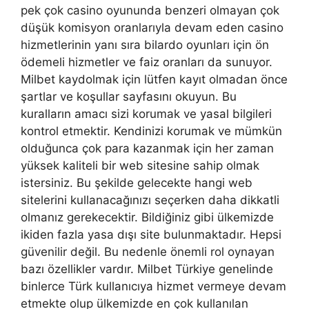
pek çok casino oyununda benzeri olmayan çok
düşük komisyon oranlarıyla devam eden casino
hizmetlerinin yanı sıra bilardo oyunları için ön
ödemeli hizmetler ve faiz oranları da sunuyor.
Milbet kaydolmak için lütfen kayıt olmadan önce
şartlar ve koşullar sayfasını okuyun. Bu
kuralların amacı sizi korumak ve yasal bilgileri
kontrol etmektir. Kendinizi korumak ve mümkün
olduğunca çok para kazanmak için her zaman
yüksek kaliteli bir web sitesine sahip olmak
istersiniz. Bu şekilde gelecekte hangi web
sitelerini kullanacağınızı seçerken daha dikkatli
olmanız gerekecektir. Bildiğiniz gibi ülkemizde
ikiden fazla yasa dışı site bulunmaktadır. Hepsi
güvenilir değil. Bu nedenle önemli rol oynayan
bazı özellikler vardır. Milbet Türkiye genelinde
binlerce Türk kullanıcıya hizmet vermeye devam
etmekte olup ülkemizde en çok kullanılan