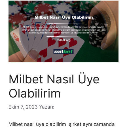
Milbet Nasıl Üye
Olabilirim
Ekim 7, 2023
Yazarı:
Milbet nasıl üye olabilirim şirket aynı zamanda