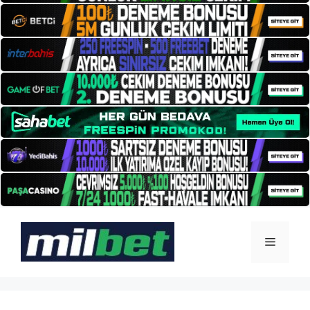
İçeriğe
atla
Menü