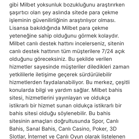
gibi Milbet yoksunluk bozukluğunu araştırırken
şaşırtıcı olan şey aslında sitede para çekme
işleminin güvenilirliğinin araştırılıyor olması.
Lisansa bakıldığında Milbet para çekme
yeteneğine sahip olduğunu görmek kolaydır.
Milbet canlı destek hattını incelerseniz, sitenin
canlı destek hattının tüm müşterilere 7/24 açık
olduğunu göreceksiniz. Bu şekilde verilen
hizmetler sayesinde müşteriler diledikleri zaman
yetkililerle iletişime geçerek sürdürülebilir
hizmetlerden faydalanabiliyor. Bu merkez, çeşitli
konularda bilgi ve yardım sağlar. Milbet bahis
sitesi, hizmetlerini yayınlayan ve oldukça
istikrarlı bir hizmet sunan oldukça istikrarlı bir
bahis sitesi olduğu söylenebilir. Bu bahis
sitesinin amaçları doğrultusunda Spor, Canlı
Bahis, Sanal Bahis, Canlı Casino, Poker, 3D
Slotlar, İnternet ve Canlı Oyun olarak listelenen