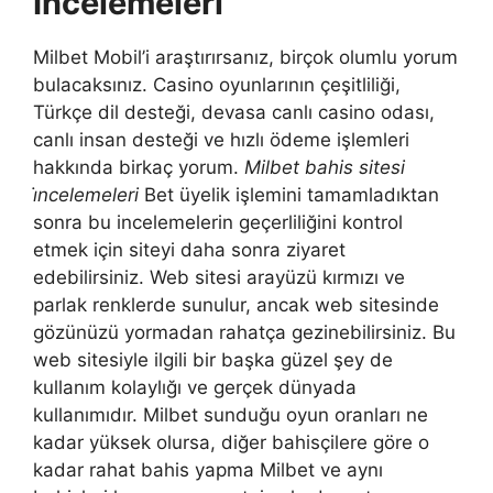
İncelemeleri
Milbet Mobil’i araştırırsanız, birçok olumlu yorum
bulacaksınız. Casino oyunlarının çeşitliliği,
Türkçe dil desteği, devasa canlı casino odası,
canlı insan desteği ve hızlı ödeme işlemleri
hakkında birkaç yorum.
Milbet bahis sitesi
i̇ncelemeleri
Bet üyelik işlemini tamamladıktan
sonra bu incelemelerin geçerliliğini kontrol
etmek için siteyi daha sonra ziyaret
edebilirsiniz. Web sitesi arayüzü kırmızı ve
parlak renklerde sunulur, ancak web sitesinde
gözünüzü yormadan rahatça gezinebilirsiniz. Bu
web sitesiyle ilgili bir başka güzel şey de
kullanım kolaylığı ve gerçek dünyada
kullanımıdır. Milbet sunduğu oyun oranları ne
kadar yüksek olursa, diğer bahisçilere göre o
kadar rahat bahis yapma Milbet ve aynı