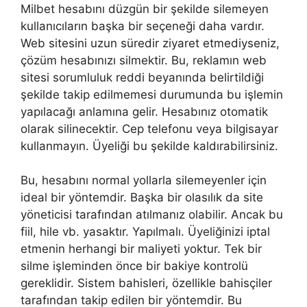
Milbet hesabını düzgün bir şekilde silemeyen
kullanıcıların başka bir seçeneği daha vardır.
Web sitesini uzun süredir ziyaret etmediyseniz,
çözüm hesabınızı silmektir. Bu, reklamın web
sitesi sorumluluk reddi beyanında belirtildiği
şekilde takip edilmemesi durumunda bu işlemin
yapılacağı anlamına gelir. Hesabınız otomatik
olarak silinecektir. Cep telefonu veya bilgisayar
kullanmayın. Üyeliği bu şekilde kaldırabilirsiniz.
Bu, hesabını normal yollarla silemeyenler için
ideal bir yöntemdir. Başka bir olasılık da site
yöneticisi tarafından atılmanız olabilir. Ancak bu
fiil, hile vb. yasaktır. Yapılmalı. Üyeliğinizi iptal
etmenin herhangi bir maliyeti yoktur. Tek bir
silme işleminden önce bir bakiye kontrolü
gereklidir. Sistem bahisleri, özellikle bahisçiler
tarafından takip edilen bir yöntemdir. Bu