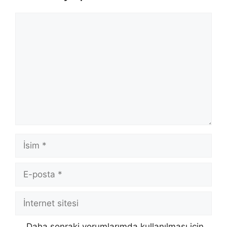
Yorum
İsim
E-
posta
İnternet
sitesi
Daha sonraki yorumlarımda kullanılması için