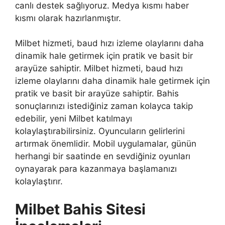
canlı destek sağlıyoruz. Medya kısmı haber
kısmı olarak hazırlanmıştır.
Milbet hizmeti, baud hızı izleme olaylarını daha
dinamik hale getirmek için pratik ve basit bir
arayüze sahiptir. Milbet hizmeti, baud hızı
izleme olaylarını daha dinamik hale getirmek için
pratik ve basit bir arayüze sahiptir. Bahis
sonuçlarınızı istediğiniz zaman kolayca takip
edebilir, yeni Milbet katılmayı
kolaylaştırabilirsiniz. Oyuncuların gelirlerini
artırmak önemlidir. Mobil uygulamalar, günün
herhangi bir saatinde en sevdiğiniz oyunları
oynayarak para kazanmaya başlamanızı
kolaylaştırır.
Milbet Bahis Sitesi