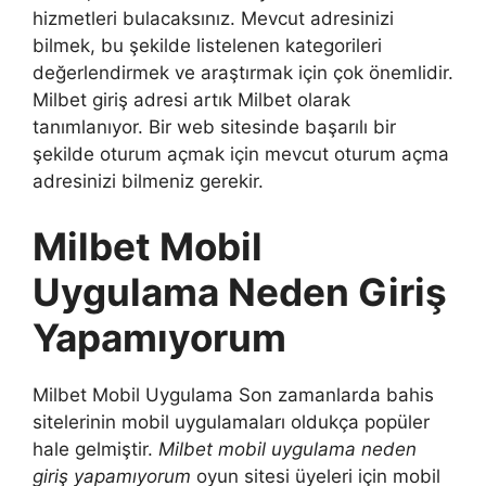
hizmetleri bulacaksınız. Mevcut adresinizi
bilmek, bu şekilde listelenen kategorileri
değerlendirmek ve araştırmak için çok önemlidir.
Milbet giriş adresi artık Milbet olarak
tanımlanıyor. Bir web sitesinde başarılı bir
şekilde oturum açmak için mevcut oturum açma
adresinizi bilmeniz gerekir.
Milbet Mobil
Uygulama Neden Giriş
Yapamıyorum
Milbet Mobil Uygulama Son zamanlarda bahis
sitelerinin mobil uygulamaları oldukça popüler
hale gelmiştir.
Milbet mobil uygulama neden
giriş yapamıyorum
oyun sitesi üyeleri için mobil