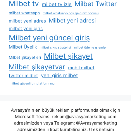
Milbet tv
Milbet Twitter
milbet tv izle
milbet whatsapp
milbet whatsapp hoş geldiniz bonusu
Milbet yeni adresi
milbet yeni adres
milbet yeni giris
Milbet yeni güncel giriş
Milbet Üyelik
milbet çıkış stratejisi
milbet ödeme i̇şlemleri
Milbet şikayet
Milbet Şikayetleri
Milbet şikayetvar
mobil milbet
yeni giris milbet
twitter milbet
milbet güvenli bir platform mu
Avrasya'nın en büyük reklam platformunda olmak için
Microsoft Teams:
reklam@avrasyamarketing.com
adresimizden veya Telegram: @Avrasyamarketing
adresimizden irtibat kurabilirsiniz. (Tek iletişim