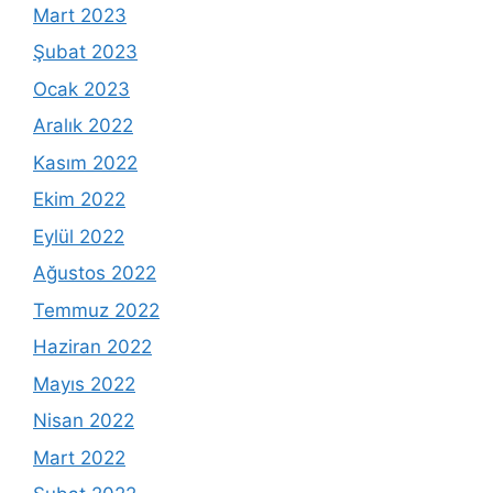
Mart 2023
Şubat 2023
Ocak 2023
Aralık 2022
Kasım 2022
Ekim 2022
Eylül 2022
Ağustos 2022
Temmuz 2022
Haziran 2022
Mayıs 2022
Nisan 2022
Mart 2022