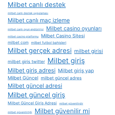
Milbet canlı destek
milbet canlı destek uygulaması
Milbet canlı maç izleme
Milbet casino oyunları
milbet canlı oyun endüstrisi
Milbet Casino Sitesi
milbet casino platformu
milbet com
milbet futbol bahisleri
Milbet gerçek adresi
milbet girisi
Milbet giriş
milbet giris twitter
Milbet giriş adresi
Milbet giriş yap
Milbet Güncel
milbet güncel adres
Milbet güncel adresi
Milbet güncel giriş
Milbet Güncel Giriş Adresi
milbet güvenilirdir
Milbet güvenilir mi
milbet güvenilirliği