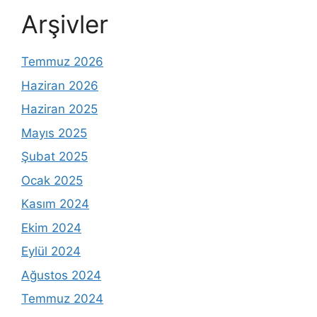
Arşivler
Temmuz 2026
Haziran 2026
Haziran 2025
Mayıs 2025
Şubat 2025
Ocak 2025
Kasım 2024
Ekim 2024
Eylül 2024
Ağustos 2024
Temmuz 2024