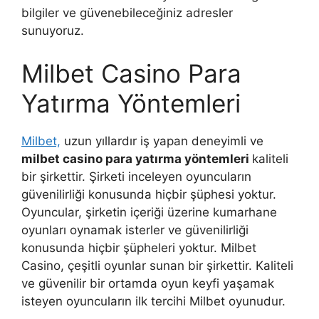
bilgiler ve güvenebileceğiniz adresler
sunuyoruz.
Milbet Casino Para
Yatırma Yöntemleri
Milbet,
uzun yıllardır iş yapan deneyimli ve
milbet casino para yatırma yöntemleri
kaliteli
bir şirkettir. Şirketi inceleyen oyuncuların
güvenilirliği konusunda hiçbir şüphesi yoktur.
Oyuncular, şirketin içeriği üzerine kumarhane
oyunları oynamak isterler ve güvenilirliği
konusunda hiçbir şüpheleri yoktur. Milbet
Casino, çeşitli oyunlar sunan bir şirkettir. Kaliteli
ve güvenilir bir ortamda oyun keyfi yaşamak
isteyen oyuncuların ilk tercihi Milbet oyunudur.