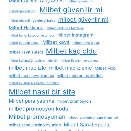
Milbet Güncel Giriş Adresi
milbet güvenilirdir
Milbet güvenilir mi
milbet güvenilirliği
milbet güvenlir mi
milbet güvenilir çevrimiçi bahis
Milbet Hakkında
milbet hakkında faydaları
milbet instagram
milbet hangi kategoriye giriyor
Milbet kayıt
milbet i̇letişim kanalı
milbet kayıt olmak
Milbet kaç oldu
milbet kayıt süreci
milbet kullandığı tesisler nelerdir
milbet lisansı mevcut mu
milbet maç izle
milbet maç izleme
Milbet Mobil
milbet mobil uygulaması
milbet müşteri hizmetleri
milbet müşteri hizmetleri birimleri
Milbet nasıl bir site
Milbet para yatırma
milbet promosyon
milbet promosyon kodu
Milbet promosyonları
milbet ruletinde altyapı önemli mi
Milbet Sanal Sporlar
milbet sanal casino oyunları