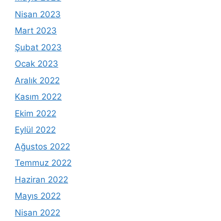
Nisan 2023
Mart 2023
Şubat 2023
Ocak 2023
Aralık 2022
Kasım 2022
Ekim 2022
Eylül 2022
Ağustos 2022
Temmuz 2022
Haziran 2022
Mayıs 2022
Nisan 2022