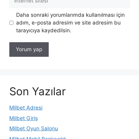
sitesi
Daha sonraki yorumlarımda kullanılması için
adım, e-posta adresim ve site adresim bu
tarayıcıya kaydedilsin.
Son Yazılar
Milbet Adresi
Milbet Giriş
Milbet Oyun Salonu
Milbet Mobil Bankacılık