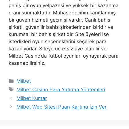
geniş bir oyun yelpazesi ve yüksek bir kazanma
oranı sunmaktadır. Muhasebecinin kanıtlanmış
bir güven hizmeti geçmişi vardır. Canlı bahis
şirketi, güvenilir bahis şirketlerinden biridir ve
kurumsal bir bahis şirketidir. Site üyeleri ise
istedikleri oyun seçeneklerini seçerek para
kazanıyorlar. Siteye ücretsiz üye olabilir ve
Milbet Casino’da futbol oyunları oynayarak para
kazanabilirsiniz.
Kategoriler
Milbet
Etiketler
Milbet Casino Para Yatırma Yöntemleri
Milbet Kumar
Milbet Web Sitesi Puan Kartına İzin Ver