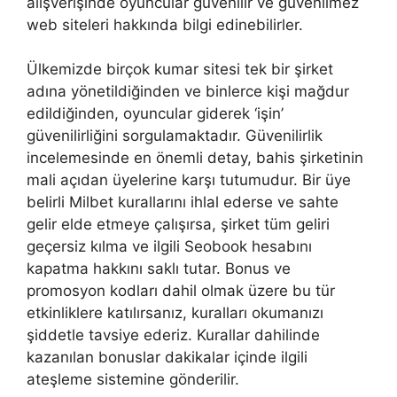
alışverişinde oyuncular güvenilir ve güvenilmez
web siteleri hakkında bilgi edinebilirler.
Ülkemizde birçok kumar sitesi tek bir şirket
adına yönetildiğinden ve binlerce kişi mağdur
edildiğinden, oyuncular giderek ‘işin’
güvenilirliğini sorgulamaktadır. Güvenilirlik
incelemesinde en önemli detay, bahis şirketinin
mali açıdan üyelerine karşı tutumudur. Bir üye
belirli Milbet kurallarını ihlal ederse ve sahte
gelir elde etmeye çalışırsa, şirket tüm geliri
geçersiz kılma ve ilgili Seobook hesabını
kapatma hakkını saklı tutar. Bonus ve
promosyon kodları dahil olmak üzere bu tür
etkinliklere katılırsanız, kuralları okumanızı
şiddetle tavsiye ederiz. Kurallar dahilinde
kazanılan bonuslar dakikalar içinde ilgili
ateşleme sistemine gönderilir.