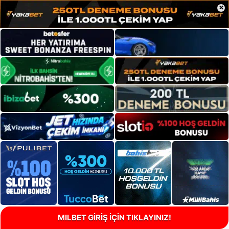
×
MILBET GİRİŞ İÇİN TIKLAYINIZ!