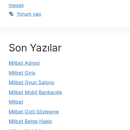
mesajı
Yorum yap
Son Yazılar
Milbet Adresi
Milbet Giriş
Milbet Oyun Salonu
Milbet Mobil Bankacılık
Milbet
Milbet Gizli Sözleşme
Milbet Belge Hakkı