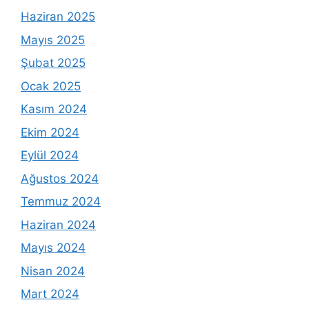
Haziran 2025
Mayıs 2025
Şubat 2025
Ocak 2025
Kasım 2024
Ekim 2024
Eylül 2024
Ağustos 2024
Temmuz 2024
Haziran 2024
Mayıs 2024
Nisan 2024
Mart 2024