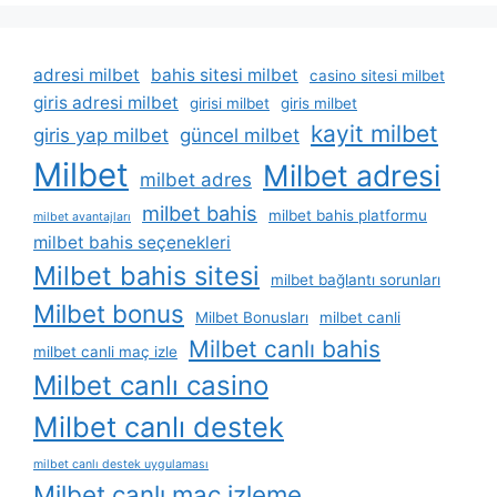
adresi milbet
bahis sitesi milbet
casino sitesi milbet
giris adresi milbet
girisi milbet
giris milbet
kayit milbet
giris yap milbet
güncel milbet
Milbet
Milbet adresi
milbet adres
milbet bahis
milbet bahis platformu
milbet avantajları
milbet bahis seçenekleri
Milbet bahis sitesi
milbet bağlantı sorunları
Milbet bonus
Milbet Bonusları
milbet canli
Milbet canlı bahis
milbet canli maç izle
Milbet canlı casino
Milbet canlı destek
milbet canlı destek uygulaması
Milbet canlı maç izleme