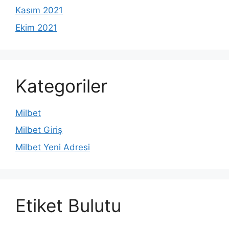
Kasım 2021
Ekim 2021
Kategoriler
Milbet
Milbet Giriş
Milbet Yeni Adresi
Etiket Bulutu