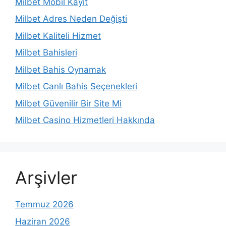
Milbet Mobil Kayıt
Milbet Adres Neden Değişti
Milbet Kaliteli Hizmet
Milbet Bahisleri
Milbet Bahis Oynamak
Milbet Canlı Bahis Seçenekleri
Milbet Güvenilir Bir Site Mi
Milbet Casino Hizmetleri Hakkında
Arşivler
Temmuz 2026
Haziran 2026