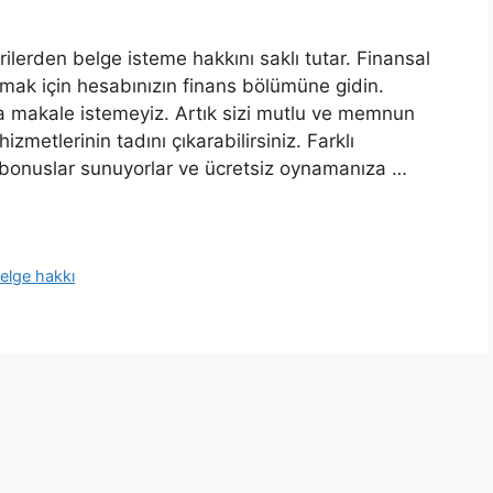
ilerden belge isteme hakkını saklı tutar. Finansal
mak için hesabınızın finans bölümüne gidin.
 makale istemeyiz. Artık sizi mutlu ve memnun
metlerinin tadını çıkarabilirsiniz. Farklı
ka bonuslar sunuyorlar ve ücretsiz oynamanıza …
belge hakkı