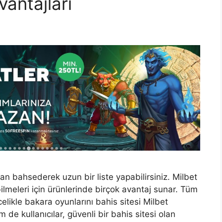
vantajları
an bahsederek uzun bir liste yapabilirsiniz. Milbet
ilmeleri için ürünlerinde birçok avantaj sunar. Tüm
elikle bakara oyunlarını bahis sitesi Milbet
de kullanıcılar, güvenli bir bahis sitesi olan