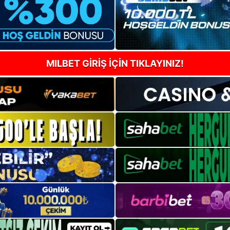
MILBET GİRİŞ İÇİN TIKLAYINIZ!