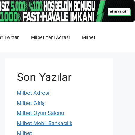
t Twitter
Milbet Yeni Adresi
Milbet
Son Yazılar
Milbet Adresi
Milbet Giriş
Milbet Oyun Salonu
Milbet Mobil Bankacılık
Milbet