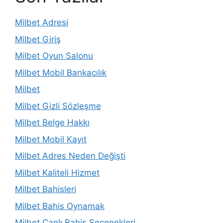
Milbet Adresi
Milbet Giriş
Milbet Oyun Salonu
Milbet Mobil Bankacılık
Milbet
Milbet Gizli Sözleşme
Milbet Belge Hakkı
Milbet Mobil Kayıt
Milbet Adres Neden Değişti
Milbet Kaliteli Hizmet
Milbet Bahisleri
Milbet Bahis Oynamak
Milbet Canlı Bahis Seçenekleri