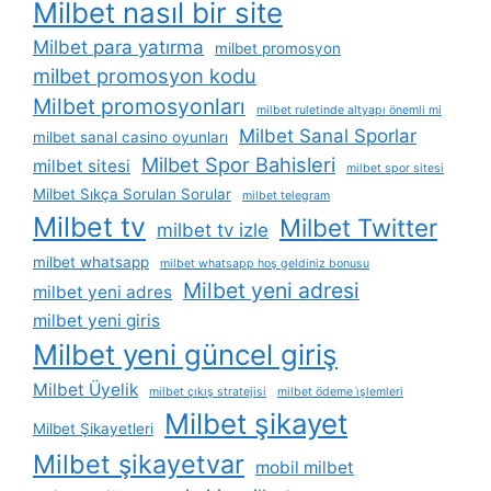
Milbet nasıl bir site
Milbet para yatırma
milbet promosyon
milbet promosyon kodu
Milbet promosyonları
milbet ruletinde altyapı önemli mi
Milbet Sanal Sporlar
milbet sanal casino oyunları
Milbet Spor Bahisleri
milbet sitesi
milbet spor sitesi
Milbet Sıkça Sorulan Sorular
milbet telegram
Milbet tv
Milbet Twitter
milbet tv izle
milbet whatsapp
milbet whatsapp hoş geldiniz bonusu
Milbet yeni adresi
milbet yeni adres
milbet yeni giris
Milbet yeni güncel giriş
Milbet Üyelik
milbet çıkış stratejisi
milbet ödeme i̇şlemleri
Milbet şikayet
Milbet Şikayetleri
Milbet şikayetvar
mobil milbet