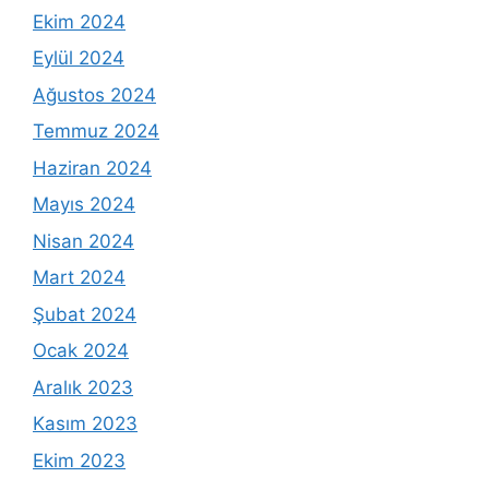
Ekim 2024
Eylül 2024
Ağustos 2024
Temmuz 2024
Haziran 2024
Mayıs 2024
Nisan 2024
Mart 2024
Şubat 2024
Ocak 2024
Aralık 2023
Kasım 2023
Ekim 2023