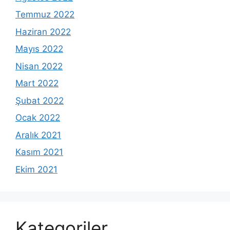
Temmuz 2022
Haziran 2022
Mayıs 2022
Nisan 2022
Mart 2022
Şubat 2022
Ocak 2022
Aralık 2021
Kasım 2021
Ekim 2021
Kategoriler