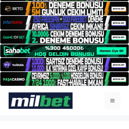
İçeriğe
atla
Menü