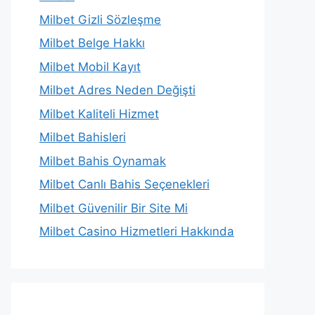
Milbet Gizli Sözleşme
Milbet Belge Hakkı
Milbet Mobil Kayıt
Milbet Adres Neden Değişti
Milbet Kaliteli Hizmet
Milbet Bahisleri
Milbet Bahis Oynamak
Milbet Canlı Bahis Seçenekleri
Milbet Güvenilir Bir Site Mi
Milbet Casino Hizmetleri Hakkında