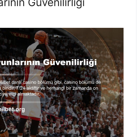
ının Güvenilirliği