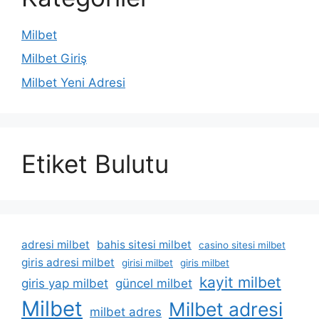
Milbet
Milbet Giriş
Milbet Yeni Adresi
Etiket Bulutu
adresi milbet
bahis sitesi milbet
casino sitesi milbet
giris adresi milbet
girisi milbet
giris milbet
kayit milbet
giris yap milbet
güncel milbet
Milbet
Milbet adresi
milbet adres