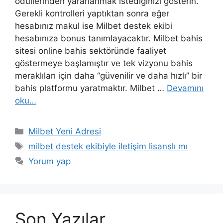
ödüllerinden yararlanmak istediğinizi gösterin.
Gerekli kontrolleri yaptıktan sonra eğer
hesabınız makul ise Milbet destek ekibi
hesabınıza bonus tanımlayacaktır. Milbet bahis
sitesi online bahis sektöründe faaliyet
göstermeye başlamıştır ve tek vizyonu bahis
meraklıları için daha “güvenilir ve daha hızlı” bir
bahis platformu yaratmaktır. Milbet …
Devamını
oku…
Kategoriler
Milbet Yeni Adresi
Etiketler
milbet destek ekibiyle iletişim lisanslı mı
Yorum yap
Son Yazılar