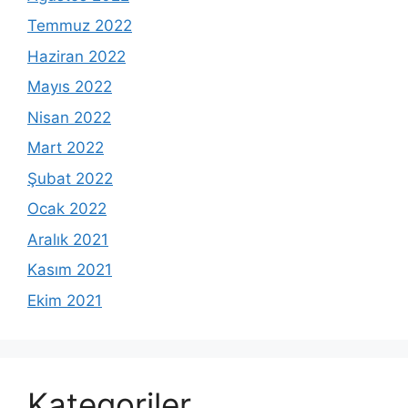
Temmuz 2022
Haziran 2022
Mayıs 2022
Nisan 2022
Mart 2022
Şubat 2022
Ocak 2022
Aralık 2021
Kasım 2021
Ekim 2021
Kategoriler