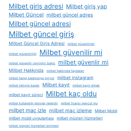
Milbet giriş adresi
Milbet giriş yap
Milbet Güncel
milbet güncel adres
Milbet güncel adresi
Milbet güncel giriş
Milbet Güncel Giriş Adresi
milbet güvenilirdir
Milbet güvenilir mi
milbet güvenilirliği
milbet güvenlir mi
milbet güvenilir çevrimiçi bahis
Milbet Hakkında
milbet hakkında faydaları
milbet instagram
milbet hangi kategoriye giriyor
Milbet kayıt
milbet i̇letişim kanalı
milbet kayıt olmak
Milbet kaç oldu
milbet kayıt süreci
milbet kullandığı tesisler nelerdir
milbet lisansı mevcut mu
milbet maç izle
milbet maç izleme
Milbet Mobil
milbet mobil uygulaması
milbet müşteri hizmetleri
milbet müşteri hizmetleri birimleri