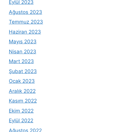
Eylül 2023
Ağustos 2023
Temmuz 2023
Haziran 2023
Mayıs 2023
Nisan 2023
Mart 2023
Şubat 2023
Ocak 2023
Aralık 2022
Kasım 2022
Ekim 2022
Eylül 2022
Ağustos 2022