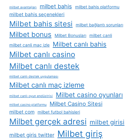
milbet bahis
milbet bahis platformu
milbet avantajları
milbet bahis seçenekleri
Milbet bahis sitesi
milbet bağlantı sorunları
Milbet bonus
Milbet Bonusları
milbet canli
Milbet canlı bahis
milbet canli maç izle
Milbet canlı casino
Milbet canlı destek
milbet canlı destek uygulaması
Milbet canlı maç izleme
Milbet casino oyunları
milbet canlı oyun endüstrisi
Milbet Casino Sitesi
milbet casino platformu
milbet com
milbet futbol bahisleri
Milbet gerçek adresi
milbet girisi
Milbet giriş
milbet giris twitter