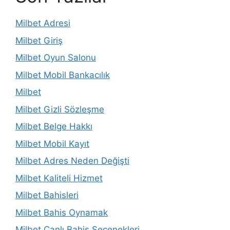
Milbet Adresi
Milbet Giriş
Milbet Oyun Salonu
Milbet Mobil Bankacılık
Milbet
Milbet Gizli Sözleşme
Milbet Belge Hakkı
Milbet Mobil Kayıt
Milbet Adres Neden Değişti
Milbet Kaliteli Hizmet
Milbet Bahisleri
Milbet Bahis Oynamak
Milbet Canlı Bahis Seçenekleri