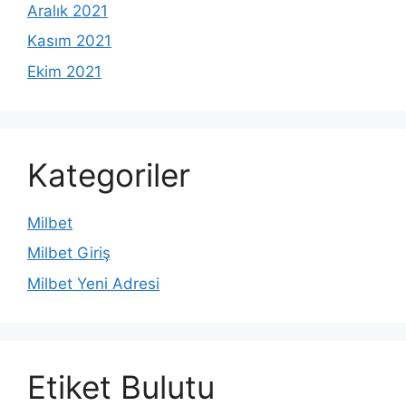
Aralık 2021
Kasım 2021
Ekim 2021
Kategoriler
Milbet
Milbet Giriş
Milbet Yeni Adresi
Etiket Bulutu