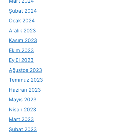
Mart 2024
Şubat 2024
Ocak 2024
Aralık 2023
Kasım 2023
Ekim 2023
Eylül 2023
Ağustos 2023
Temmuz 2023
Haziran 2023
Mayıs 2023
Nisan 2023
Mart 2023
Şubat 2023