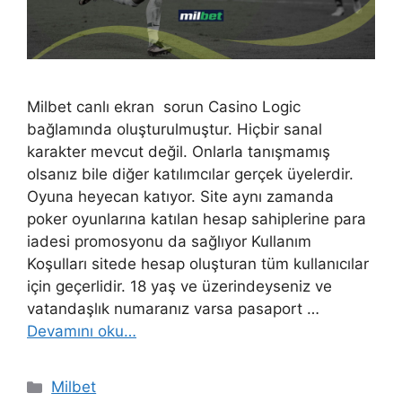
Milbet canlı ekran sorun Casino Logic
bağlamında oluşturulmuştur. Hiçbir sanal
karakter mevcut değil. Onlarla tanışmamış
olsanız bile diğer katılımcılar gerçek üyelerdir.
Oyuna heyecan katıyor. Site aynı zamanda
poker oyunlarına katılan hesap sahiplerine para
iadesi promosyonu da sağlıyor Kullanım
Koşulları sitede hesap oluşturan tüm kullanıcılar
için geçerlidir. 18 yaş ve üzerindeyseniz ve
vatandaşlık numaranız varsa pasaport …
Devamını oku…
Kategoriler
Milbet