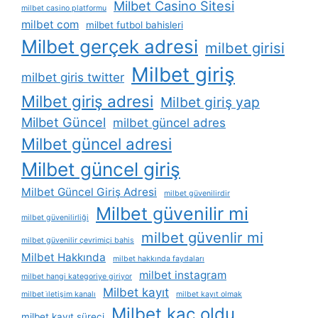
Milbet Casino Sitesi
milbet casino platformu
milbet com
milbet futbol bahisleri
Milbet gerçek adresi
milbet girisi
Milbet giriş
milbet giris twitter
Milbet giriş adresi
Milbet giriş yap
Milbet Güncel
milbet güncel adres
Milbet güncel adresi
Milbet güncel giriş
Milbet Güncel Giriş Adresi
milbet güvenilirdir
Milbet güvenilir mi
milbet güvenilirliği
milbet güvenlir mi
milbet güvenilir çevrimiçi bahis
Milbet Hakkında
milbet hakkında faydaları
milbet instagram
milbet hangi kategoriye giriyor
Milbet kayıt
milbet i̇letişim kanalı
milbet kayıt olmak
Milbet kaç oldu
milbet kayıt süreci