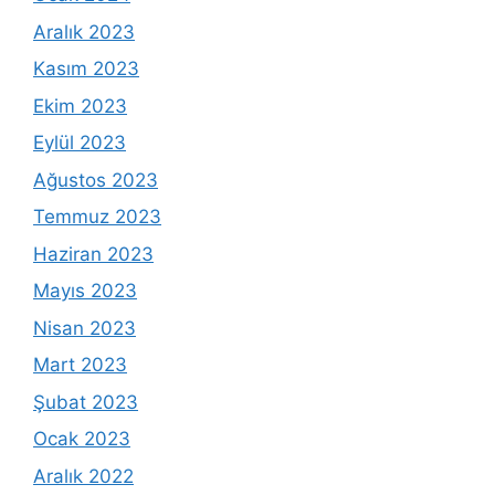
Aralık 2023
Kasım 2023
Ekim 2023
Eylül 2023
Ağustos 2023
Temmuz 2023
Haziran 2023
Mayıs 2023
Nisan 2023
Mart 2023
Şubat 2023
Ocak 2023
Aralık 2022