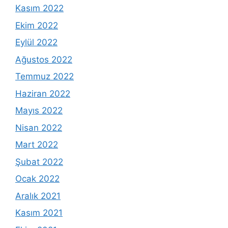
Kasım 2022
Ekim 2022
Eylül 2022
Ağustos 2022
Temmuz 2022
Haziran 2022
Mayıs 2022
Nisan 2022
Mart 2022
Şubat 2022
Ocak 2022
Aralık 2021
Kasım 2021