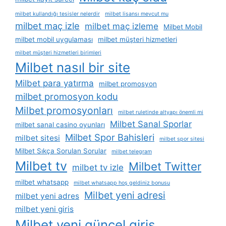
milbet kullandığı tesisler nelerdir
milbet lisansı mevcut mu
milbet maç izle
milbet maç izleme
Milbet Mobil
milbet mobil uygulaması
milbet müşteri hizmetleri
milbet müşteri hizmetleri birimleri
Milbet nasıl bir site
Milbet para yatırma
milbet promosyon
milbet promosyon kodu
Milbet promosyonları
milbet ruletinde altyapı önemli mi
Milbet Sanal Sporlar
milbet sanal casino oyunları
Milbet Spor Bahisleri
milbet sitesi
milbet spor sitesi
Milbet Sıkça Sorulan Sorular
milbet telegram
Milbet tv
Milbet Twitter
milbet tv izle
milbet whatsapp
milbet whatsapp hoş geldiniz bonusu
Milbet yeni adresi
milbet yeni adres
milbet yeni giris
Milbet yeni güncel giriş