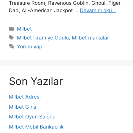
Treasure Room, Ravenous Goblin, Ghoul, Tiger
Dad, All-American Jackpot …
Devamını oku…
Kategoriler
Milbet
Etiketler
Milbet İkramiye Ödülü
,
Milbet markalar
Yorum yap
Son Yazılar
Milbet Adresi
Milbet Giriş
Milbet Oyun Salonu
Milbet Mobil Bankacılık