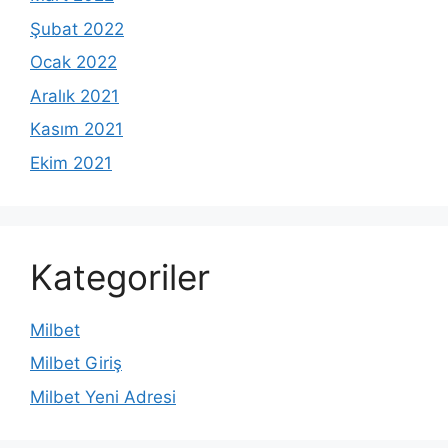
Şubat 2022
Ocak 2022
Aralık 2021
Kasım 2021
Ekim 2021
Kategoriler
Milbet
Milbet Giriş
Milbet Yeni Adresi