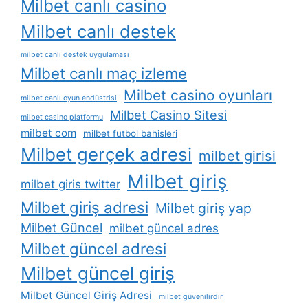
Milbet canlı casino
Milbet canlı destek
milbet canlı destek uygulaması
Milbet canlı maç izleme
Milbet casino oyunları
milbet canlı oyun endüstrisi
Milbet Casino Sitesi
milbet casino platformu
milbet com
milbet futbol bahisleri
Milbet gerçek adresi
milbet girisi
Milbet giriş
milbet giris twitter
Milbet giriş adresi
Milbet giriş yap
Milbet Güncel
milbet güncel adres
Milbet güncel adresi
Milbet güncel giriş
Milbet Güncel Giriş Adresi
milbet güvenilirdir