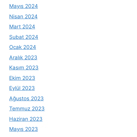
Mayıs 2024
Nisan 2024
Mart 2024
Şubat 2024
Ocak 2024
Aralık 2023
Kasım 2023
Ekim 2023
Eylül 2023
Ağustos 2023
Temmuz 2023
Haziran 2023
Mayıs 2023