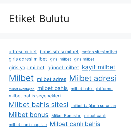
Etiket Bulutu
adresi milbet
bahis sitesi milbet
casino sitesi milbet
giris adresi milbet
girisi milbet
giris milbet
kayit milbet
giris yap milbet
güncel milbet
Milbet
Milbet adresi
milbet adres
milbet bahis
milbet bahis platformu
milbet avantajları
milbet bahis seçenekleri
Milbet bahis sitesi
milbet bağlantı sorunları
Milbet bonus
Milbet Bonusları
milbet canli
Milbet canlı bahis
milbet canli maç izle