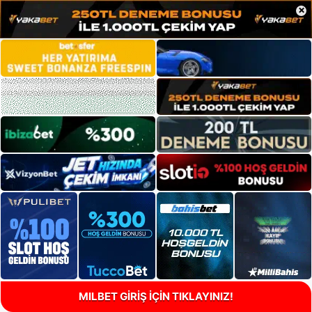
×
MILBET GİRİŞ İÇİN TIKLAYINIZ!