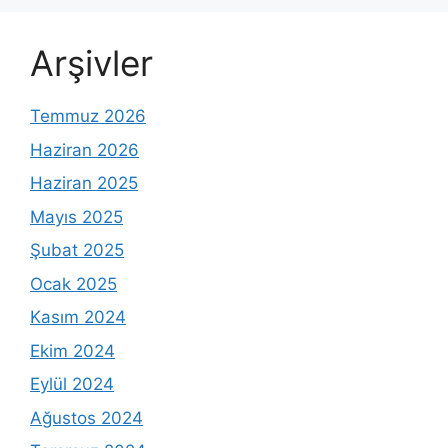
Arşivler
Temmuz 2026
Haziran 2026
Haziran 2025
Mayıs 2025
Şubat 2025
Ocak 2025
Kasım 2024
Ekim 2024
Eylül 2024
Ağustos 2024