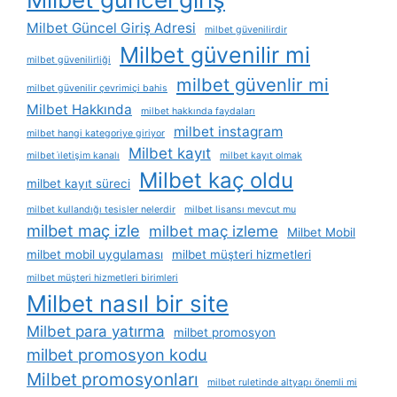
Milbet Güncel Giriş Adresi
milbet güvenilirdir
Milbet güvenilir mi
milbet güvenilirliği
milbet güvenlir mi
milbet güvenilir çevrimiçi bahis
Milbet Hakkında
milbet hakkında faydaları
milbet instagram
milbet hangi kategoriye giriyor
Milbet kayıt
milbet i̇letişim kanalı
milbet kayıt olmak
Milbet kaç oldu
milbet kayıt süreci
milbet kullandığı tesisler nelerdir
milbet lisansı mevcut mu
milbet maç izle
milbet maç izleme
Milbet Mobil
milbet mobil uygulaması
milbet müşteri hizmetleri
milbet müşteri hizmetleri birimleri
Milbet nasıl bir site
Milbet para yatırma
milbet promosyon
milbet promosyon kodu
Milbet promosyonları
milbet ruletinde altyapı önemli mi