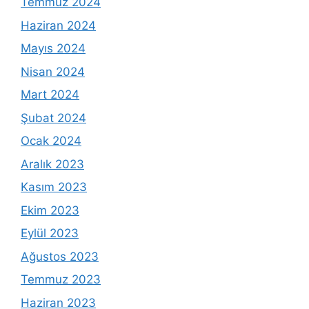
Temmuz 2024
Haziran 2024
Mayıs 2024
Nisan 2024
Mart 2024
Şubat 2024
Ocak 2024
Aralık 2023
Kasım 2023
Ekim 2023
Eylül 2023
Ağustos 2023
Temmuz 2023
Haziran 2023