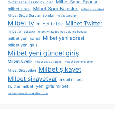
Milbet Sanal Sporlar
milbet sanal casino oyunları
Milbet Spor Bahisleri
milbet sitesi
milbet spor sitesi
Milbet Sıkça Sorulan Sorular
milbet telegram
Milbet tv
Milbet Twitter
milbet tv izle
milbet whatsapp
milbet whatsapp hoş geldiniz bonusu
Milbet yeni adresi
milbet yeni adres
milbet yeni giris
Milbet yeni güncel giriş
Milbet Üyelik
milbet çıkış stratejisi
milbet ödeme i̇şlemleri
Milbet şikayet
Milbet Şikayetleri
Milbet şikayetvar
mobil milbet
yeni giris milbet
twitter milbet
milbet güvenli bir platform mu