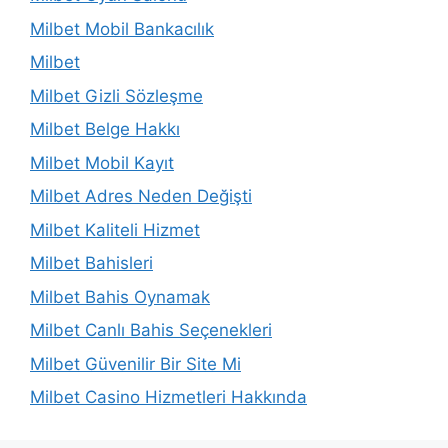
Milbet Mobil Bankacılık
Milbet
Milbet Gizli Sözleşme
Milbet Belge Hakkı
Milbet Mobil Kayıt
Milbet Adres Neden Değişti
Milbet Kaliteli Hizmet
Milbet Bahisleri
Milbet Bahis Oynamak
Milbet Canlı Bahis Seçenekleri
Milbet Güvenilir Bir Site Mi
Milbet Casino Hizmetleri Hakkında