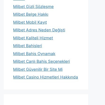
Milbet Gizli Sözleşme
Milbet Belge Hakkı
Milbet Mobil Kayıt
Milbet Adres Neden Değişti
Milbet Kaliteli Hizmet
Milbet Bahisleri
Milbet Bahis Oynamak
Milbet Canlı Bahis Seçenekleri
Milbet Güvenilir Bir Site Mi
Milbet Casino Hizmetleri Hakkında