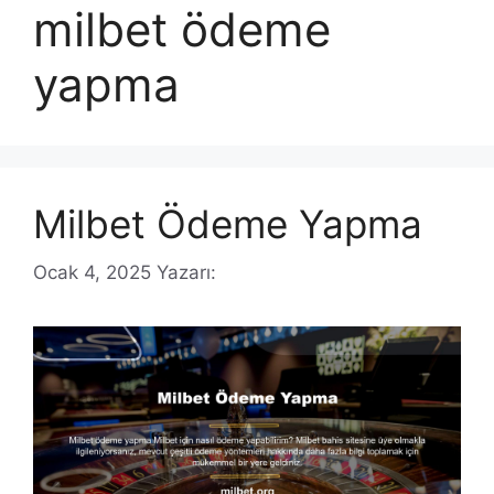
milbet ödeme
yapma
Milbet Ödeme Yapma
Ocak 4, 2025
Yazarı: