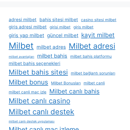
adresi milbet
bahis sitesi milbet
casino sitesi milbet
giris adresi milbet
girisi milbet
giris milbet
kayit milbet
giris yap milbet
güncel milbet
Milbet
Milbet adresi
milbet adres
milbet bahis
milbet bahis platformu
milbet avantajları
milbet bahis seçenekleri
Milbet bahis sitesi
milbet bağlantı sorunları
Milbet bonus
Milbet Bonusları
milbet canli
Milbet canlı bahis
milbet canli maç izle
Milbet canlı casino
Milbet canlı destek
milbet canlı destek uygulaması
Milbet canlı maç izleme