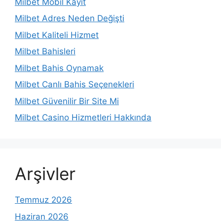
Milbet Mobil Kayıt
Milbet Adres Neden Değişti
Milbet Kaliteli Hizmet
Milbet Bahisleri
Milbet Bahis Oynamak
Milbet Canlı Bahis Seçenekleri
Milbet Güvenilir Bir Site Mi
Milbet Casino Hizmetleri Hakkında
Arşivler
Temmuz 2026
Haziran 2026