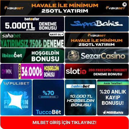
×
MILBET GİRİŞ İÇİN TIKLAYINIZ!