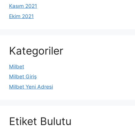
Kasım 2021
Ekim 2021
Kategoriler
Milbet
Milbet Giriş
Milbet Yeni Adresi
Etiket Bulutu