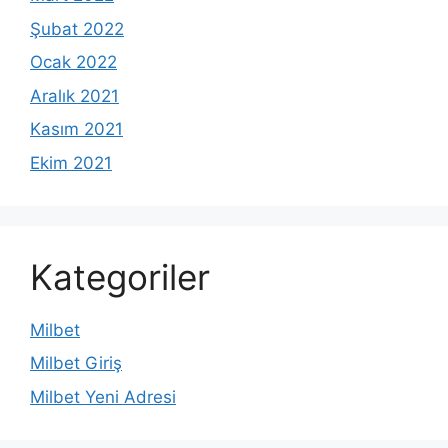
Şubat 2022
Ocak 2022
Aralık 2021
Kasım 2021
Ekim 2021
Kategoriler
Milbet
Milbet Giriş
Milbet Yeni Adresi