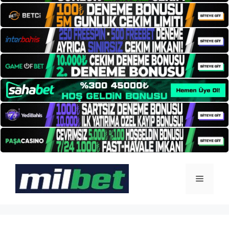
İçeriğe
atla
Menü