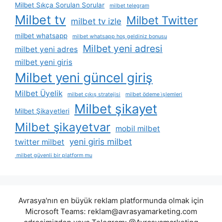
Milbet Sıkça Sorulan Sorular
milbet telegram
Milbet tv
Milbet Twitter
milbet tv izle
milbet whatsapp
milbet whatsapp hoş geldiniz bonusu
Milbet yeni adresi
milbet yeni adres
milbet yeni giris
Milbet yeni güncel giriş
Milbet Üyelik
milbet çıkış stratejisi
milbet ödeme i̇şlemleri
Milbet şikayet
Milbet Şikayetleri
Milbet şikayetvar
mobil milbet
yeni giris milbet
twitter milbet
milbet güvenli bir platform mu
Avrasya'nın en büyük reklam platformunda olmak için
Microsoft Teams:
reklam@avrasyamarketing.com