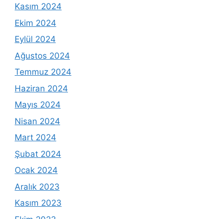
Kasım 2024
Ekim 2024
Eylül 2024
Ağustos 2024
Temmuz 2024
Haziran 2024
Mayıs 2024
Nisan 2024
Mart 2024
Şubat 2024
Ocak 2024
Aralık 2023
Kasım 2023