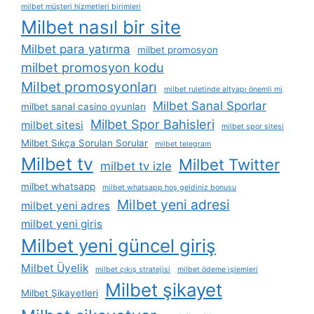
milbet müşteri hizmetleri birimleri
Milbet nasıl bir site
Milbet para yatırma
milbet promosyon
milbet promosyon kodu
Milbet promosyonları
milbet ruletinde altyapı önemli mi
Milbet Sanal Sporlar
milbet sanal casino oyunları
Milbet Spor Bahisleri
milbet sitesi
milbet spor sitesi
Milbet Sıkça Sorulan Sorular
milbet telegram
Milbet tv
Milbet Twitter
milbet tv izle
milbet whatsapp
milbet whatsapp hoş geldiniz bonusu
Milbet yeni adresi
milbet yeni adres
milbet yeni giris
Milbet yeni güncel giriş
Milbet Üyelik
milbet çıkış stratejisi
milbet ödeme i̇şlemleri
Milbet şikayet
Milbet Şikayetleri