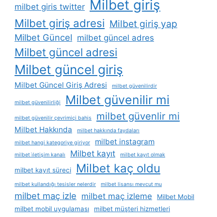
Milbet giriş
milbet giris twitter
Milbet giriş adresi
Milbet giriş yap
Milbet Güncel
milbet güncel adres
Milbet güncel adresi
Milbet güncel giriş
Milbet Güncel Giriş Adresi
milbet güvenilirdir
Milbet güvenilir mi
milbet güvenilirliği
milbet güvenlir mi
milbet güvenilir çevrimiçi bahis
Milbet Hakkında
milbet hakkında faydaları
milbet instagram
milbet hangi kategoriye giriyor
Milbet kayıt
milbet i̇letişim kanalı
milbet kayıt olmak
Milbet kaç oldu
milbet kayıt süreci
milbet kullandığı tesisler nelerdir
milbet lisansı mevcut mu
milbet maç izle
milbet maç izleme
Milbet Mobil
milbet mobil uygulaması
milbet müşteri hizmetleri