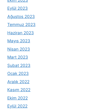
Ekim 2023
Eylül 2023
Ağustos 2023
Temmuz 2023
Haziran 2023
Mayıs 2023
Nisan 2023
Mart 2023
Şubat 2023
Ocak 2023
Aralık 2022
Kasım 2022
Ekim 2022
Eylül 2022