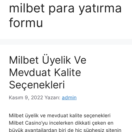
milbet para yatırma
formu
Milbet Üyelik Ve
Mevduat Kalite
Seçenekleri
Kasım 9, 2022
Yazarı:
admin
Milbet üyelik ve mevduat kalite seçenekleri
Milbet Casino’yu incelerken dikkati çeken en
büyük avantajlardan biri de hiç şüphesiz sitenin