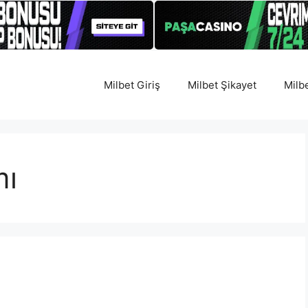
Milbet Giriş
Milbet Şikayet
Milbe
mı