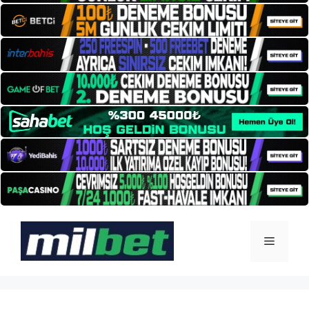
İçeriğe
atla
Menü