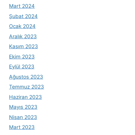
Mart 2024
Şubat 2024
Ocak 2024
Aralık 2023
Kasım 2023
Ekim 2023
Eylül 2023
Ağustos 2023
Temmuz 2023
Haziran 2023
Mayıs 2023
Nisan 2023
Mart 2023