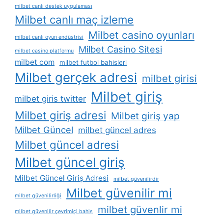
milbet canlı destek uygulaması
Milbet canlı maç izleme
Milbet casino oyunları
milbet canlı oyun endüstrisi
Milbet Casino Sitesi
milbet casino platformu
milbet com
milbet futbol bahisleri
Milbet gerçek adresi
milbet girisi
Milbet giriş
milbet giris twitter
Milbet giriş adresi
Milbet giriş yap
Milbet Güncel
milbet güncel adres
Milbet güncel adresi
Milbet güncel giriş
Milbet Güncel Giriş Adresi
milbet güvenilirdir
Milbet güvenilir mi
milbet güvenilirliği
milbet güvenlir mi
milbet güvenilir çevrimiçi bahis