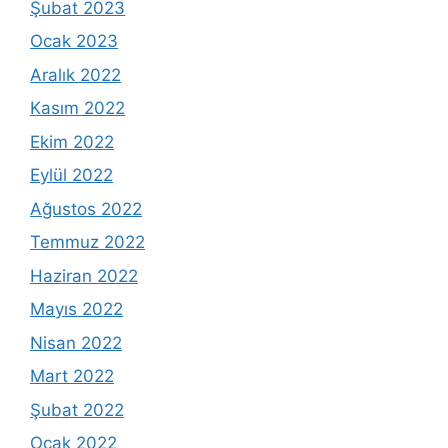
Şubat 2023
Ocak 2023
Aralık 2022
Kasım 2022
Ekim 2022
Eylül 2022
Ağustos 2022
Temmuz 2022
Haziran 2022
Mayıs 2022
Nisan 2022
Mart 2022
Şubat 2022
Ocak 2022