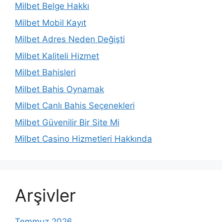
Milbet Belge Hakkı
Milbet Mobil Kayıt
Milbet Adres Neden Değişti
Milbet Kaliteli Hizmet
Milbet Bahisleri
Milbet Bahis Oynamak
Milbet Canlı Bahis Seçenekleri
Milbet Güvenilir Bir Site Mi
Milbet Casino Hizmetleri Hakkında
Arşivler
Temmuz 2026