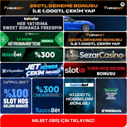
×
MILBET GİRİŞ İÇİN TIKLAYINIZ!