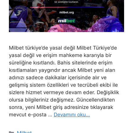
Milbet türkiye’de yasal değil Milbet Türkiye’de
yasal değil ve erişim mahkeme kararıyla bir
süreliğine kısıtlandı. Bahis sitelerinde erişim
kısıtlamaları yaygındır ancak Milbet yeni alan
adınızı sadece dakikalar içerisinde alır ve
gelişmiş sistem özellikleri ve tecrübeli ekibi ile
sizlere hizmet vermeye devam eder. Değişiklik
olursa bilgileriniz değişmez. Güncellendikten
sonra, yeni Milbet giriş adresinize tıklayarak
mevcut e-posta …
Devamını oku…
Kategoriler