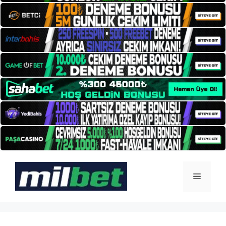
İçeriğe
atla
Menü