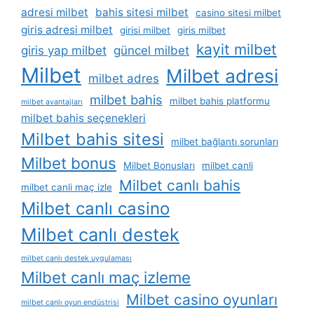
adresi milbet
bahis sitesi milbet
casino sitesi milbet
giris adresi milbet
girisi milbet
giris milbet
kayit milbet
giris yap milbet
güncel milbet
Milbet
Milbet adresi
milbet adres
milbet bahis
milbet bahis platformu
milbet avantajları
milbet bahis seçenekleri
Milbet bahis sitesi
milbet bağlantı sorunları
Milbet bonus
Milbet Bonusları
milbet canli
Milbet canlı bahis
milbet canli maç izle
Milbet canlı casino
Milbet canlı destek
milbet canlı destek uygulaması
Milbet canlı maç izleme
Milbet casino oyunları
milbet canlı oyun endüstrisi