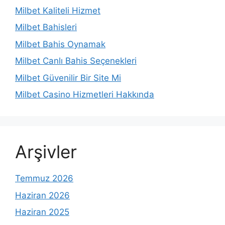
Milbet Kaliteli Hizmet
Milbet Bahisleri
Milbet Bahis Oynamak
Milbet Canlı Bahis Seçenekleri
Milbet Güvenilir Bir Site Mi
Milbet Casino Hizmetleri Hakkında
Arşivler
Temmuz 2026
Haziran 2026
Haziran 2025