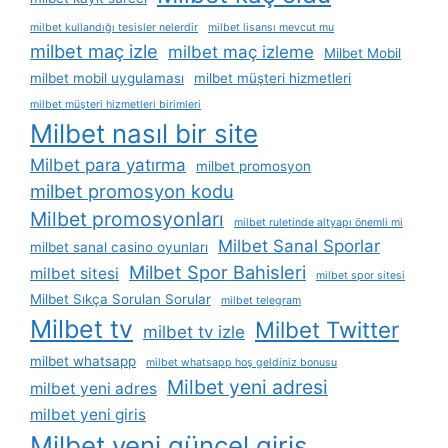
milbet kullandığı tesisler nelerdir
milbet lisansı mevcut mu
milbet maç izle
milbet maç izleme
Milbet Mobil
milbet mobil uygulaması
milbet müşteri hizmetleri
milbet müşteri hizmetleri birimleri
Milbet nasıl bir site
Milbet para yatırma
milbet promosyon
milbet promosyon kodu
Milbet promosyonları
milbet ruletinde altyapı önemli mi
Milbet Sanal Sporlar
milbet sanal casino oyunları
Milbet Spor Bahisleri
milbet sitesi
milbet spor sitesi
Milbet Sıkça Sorulan Sorular
milbet telegram
Milbet tv
Milbet Twitter
milbet tv izle
milbet whatsapp
milbet whatsapp hoş geldiniz bonusu
Milbet yeni adresi
milbet yeni adres
milbet yeni giris
Milbet yeni güncel giriş