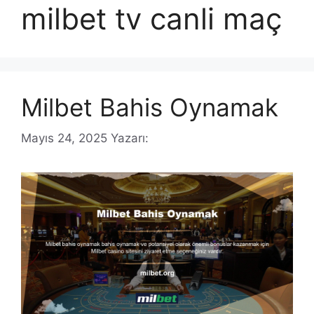
milbet tv canli maç
Milbet Bahis Oynamak
Mayıs 24, 2025
Yazarı: