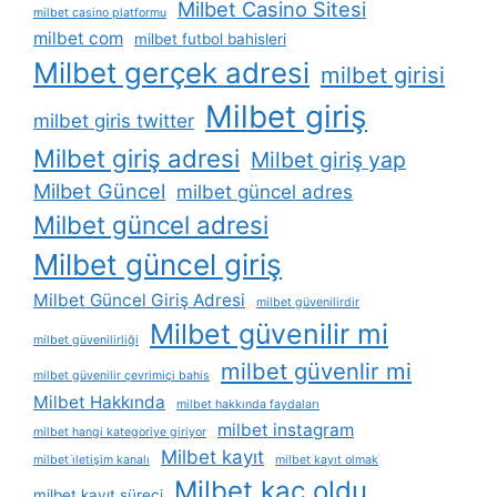
Milbet Casino Sitesi
milbet casino platformu
milbet com
milbet futbol bahisleri
Milbet gerçek adresi
milbet girisi
Milbet giriş
milbet giris twitter
Milbet giriş adresi
Milbet giriş yap
Milbet Güncel
milbet güncel adres
Milbet güncel adresi
Milbet güncel giriş
Milbet Güncel Giriş Adresi
milbet güvenilirdir
Milbet güvenilir mi
milbet güvenilirliği
milbet güvenlir mi
milbet güvenilir çevrimiçi bahis
Milbet Hakkında
milbet hakkında faydaları
milbet instagram
milbet hangi kategoriye giriyor
Milbet kayıt
milbet i̇letişim kanalı
milbet kayıt olmak
Milbet kaç oldu
milbet kayıt süreci