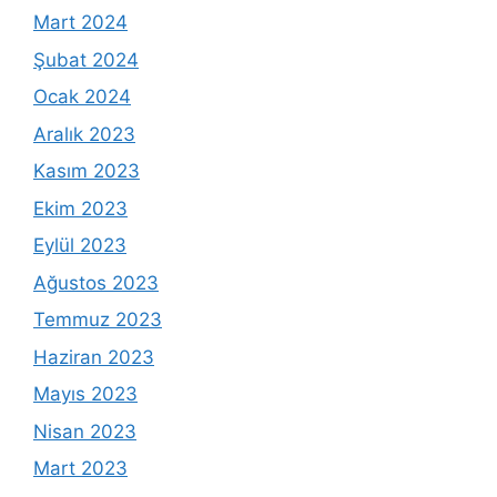
Mart 2024
Şubat 2024
Ocak 2024
Aralık 2023
Kasım 2023
Ekim 2023
Eylül 2023
Ağustos 2023
Temmuz 2023
Haziran 2023
Mayıs 2023
Nisan 2023
Mart 2023