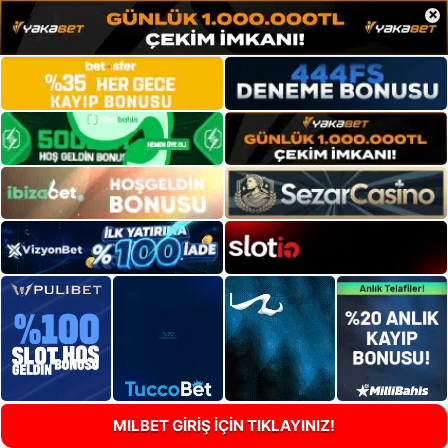
×
MILBET GİRİŞ İÇİN TIKLAYINIZ!