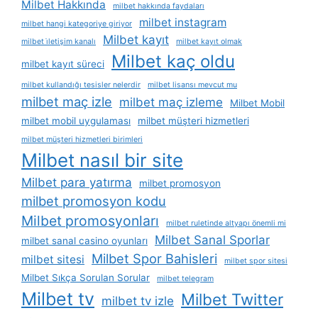
Milbet Hakkında
milbet hakkında faydaları
milbet instagram
milbet hangi kategoriye giriyor
Milbet kayıt
milbet i̇letişim kanalı
milbet kayıt olmak
Milbet kaç oldu
milbet kayıt süreci
milbet kullandığı tesisler nelerdir
milbet lisansı mevcut mu
milbet maç izle
milbet maç izleme
Milbet Mobil
milbet mobil uygulaması
milbet müşteri hizmetleri
milbet müşteri hizmetleri birimleri
Milbet nasıl bir site
Milbet para yatırma
milbet promosyon
milbet promosyon kodu
Milbet promosyonları
milbet ruletinde altyapı önemli mi
Milbet Sanal Sporlar
milbet sanal casino oyunları
Milbet Spor Bahisleri
milbet sitesi
milbet spor sitesi
Milbet Sıkça Sorulan Sorular
milbet telegram
Milbet tv
Milbet Twitter
milbet tv izle