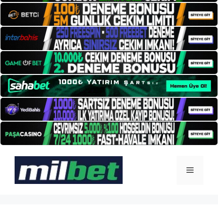
İçeriğe
atla
Menü