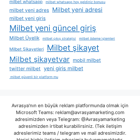
milbet whatsapp
milbet whatsapp hoş geldiniz bonusu
Milbet yeni adresi
milbet yeni adres
milbet yeni giris
Milbet yeni güncel giriş
Milbet Üyelik
milbet çıkış stratejisi
milbet ödeme i̇şlemleri
Milbet şikayet
Milbet Şikayetleri
Milbet şikayetvar
mobil milbet
yeni giris milbet
twitter milbet
milbet güvenli bir platform mu
Avrasya'nın en büyük reklam platformunda olmak için
Microsoft Teams:
reklam@avrasyamarketing.com
adresimizden veya Telegram: @Avrasyamarketing
adresimizden irtibat kurabilirsiniz. (Tek iletişim
adreslerimiz teams / telegram ve mail adresimizdir.
Harici hiçbir iletişim adresimiz bulunmamaktadır.