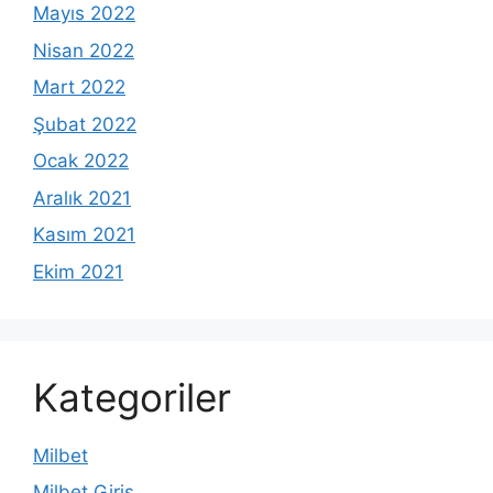
Mayıs 2022
Nisan 2022
Mart 2022
Şubat 2022
Ocak 2022
Aralık 2021
Kasım 2021
Ekim 2021
Kategoriler
Milbet
Milbet Giriş