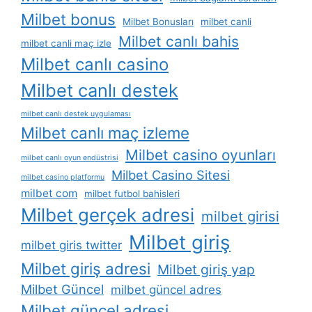
Milbet bonus
Milbet Bonusları
milbet canli
Milbet canlı bahis
milbet canli maç izle
Milbet canlı casino
Milbet canlı destek
milbet canlı destek uygulaması
Milbet canlı maç izleme
Milbet casino oyunları
milbet canlı oyun endüstrisi
Milbet Casino Sitesi
milbet casino platformu
milbet com
milbet futbol bahisleri
Milbet gerçek adresi
milbet girisi
Milbet giriş
milbet giris twitter
Milbet giriş adresi
Milbet giriş yap
Milbet Güncel
milbet güncel adres
Milbet güncel adresi