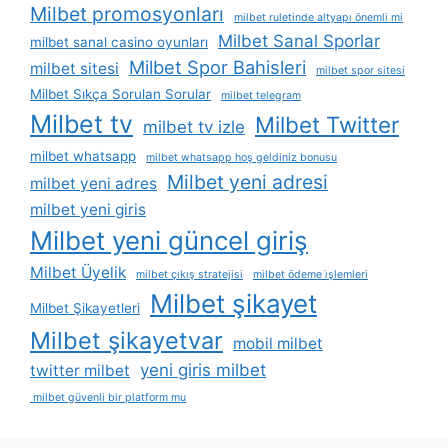
Milbet promosyonları
milbet ruletinde altyapı önemli mi
Milbet Sanal Sporlar
milbet sanal casino oyunları
Milbet Spor Bahisleri
milbet sitesi
milbet spor sitesi
Milbet Sıkça Sorulan Sorular
milbet telegram
Milbet tv
Milbet Twitter
milbet tv izle
milbet whatsapp
milbet whatsapp hoş geldiniz bonusu
Milbet yeni adresi
milbet yeni adres
milbet yeni giris
Milbet yeni güncel giriş
Milbet Üyelik
milbet çıkış stratejisi
milbet ödeme i̇şlemleri
Milbet şikayet
Milbet Şikayetleri
Milbet şikayetvar
mobil milbet
yeni giris milbet
twitter milbet
milbet güvenli bir platform mu