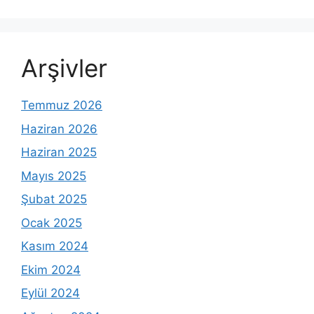
Arşivler
Temmuz 2026
Haziran 2026
Haziran 2025
Mayıs 2025
Şubat 2025
Ocak 2025
Kasım 2024
Ekim 2024
Eylül 2024