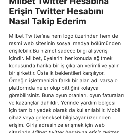
Milbet Twitter Hesabına
Erişin Twitter Hesabını
Nasıl Takip Ederim
Milbet Twitter’ına hem logo üzerinden hem de
resmi web sitesinin sosyal medya bölümünden
erişilebilir.Bu hizmet sadece bilgi alışverişi
içindir. Milbet, üyelerini her konuda eğitmek
konusunda harika bir iş çıkaran verimli ve yalın
bir şirkettir. Üstelik beklentileri karşılıyor.
Örneğin işletmenizin farklı bir alan adı varsa o
platformda neler olup bittiğini kolayca
görebilirsiniz. Buna oyun oranları, oyun faturaları
ve kazançlar dahildir. Yerinde yardım bölgesi
için tam bir yedek olarak da kullanılabilir. Mobil
cihaz veya geleneksel bilgisayar üzerinden
erişim. Giriş adresinize erişmek için web
sitesinde
Milbet twitter hesabına erişin twitter