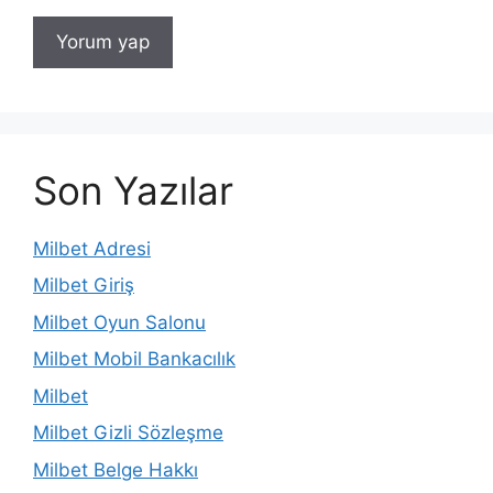
Son Yazılar
Milbet Adresi
Milbet Giriş
Milbet Oyun Salonu
Milbet Mobil Bankacılık
Milbet
Milbet Gizli Sözleşme
Milbet Belge Hakkı