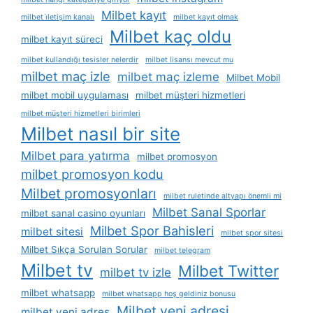
Milbet kayıt
milbet i̇letişim kanalı
milbet kayıt olmak
Milbet kaç oldu
milbet kayıt süreci
milbet kullandığı tesisler nelerdir
milbet lisansı mevcut mu
milbet maç izle
milbet maç izleme
Milbet Mobil
milbet mobil uygulaması
milbet müşteri hizmetleri
milbet müşteri hizmetleri birimleri
Milbet nasıl bir site
Milbet para yatırma
milbet promosyon
milbet promosyon kodu
Milbet promosyonları
milbet ruletinde altyapı önemli mi
Milbet Sanal Sporlar
milbet sanal casino oyunları
Milbet Spor Bahisleri
milbet sitesi
milbet spor sitesi
Milbet Sıkça Sorulan Sorular
milbet telegram
Milbet tv
Milbet Twitter
milbet tv izle
milbet whatsapp
milbet whatsapp hoş geldiniz bonusu
Milbet yeni adresi
milbet yeni adres