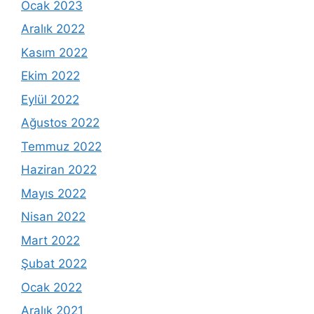
Ocak 2023
Aralık 2022
Kasım 2022
Ekim 2022
Eylül 2022
Ağustos 2022
Temmuz 2022
Haziran 2022
Mayıs 2022
Nisan 2022
Mart 2022
Şubat 2022
Ocak 2022
Aralık 2021