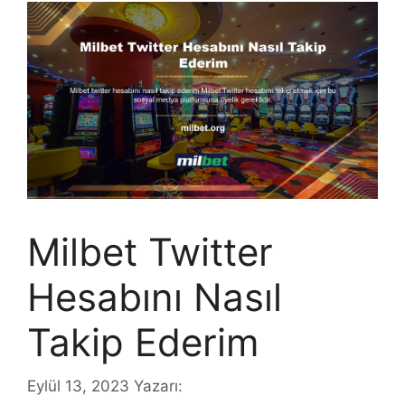
Milbet Twitter
Hesabını Nasıl
Takip Ederim
Eylül 13, 2023
Yazarı: