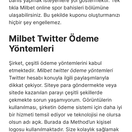
bahis yapmak isteyenlere yol göstermektir. Tek
tıkla Milbet online spor bahisleri bölümüne
ulaşabilirsiniz. Bu şekilde kuponu oluşturmanızı
hiçbir şey engellemez.
Milbet Twitter Ödeme
Yöntemleri
Şirket, çeşitli ödeme yöntemlerini kabul
etmektedir.
Milbet twitter ödeme yöntemleri
Twitter hesabı konuyla ilgili paylaşımlarıyla
dikkat çekiyor. Siteye para göndermekte veya
sitede kazanılan parayı çeşitli şekillerde
çekmekte sorun yaşamıyorum. Görüntülerin
kullanılması, şirketin ödeme sistemi için daha iyi
bir hizmeti temsil ediyor ve teknolojisi ne olursa
olsun adı açık. Burada da Method’un kişisel
logosu kullanılmaktadır. Size kolaylık sağlamak