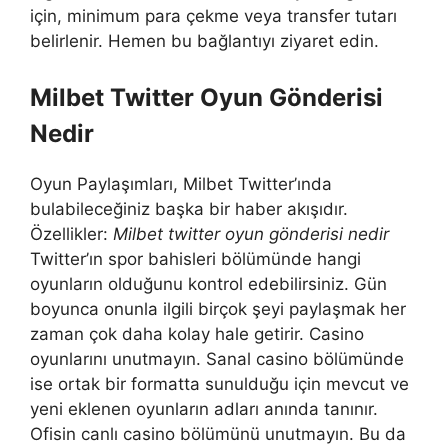
için, minimum para çekme veya transfer tutarı
belirlenir. Hemen bu bağlantıyı ziyaret edin.
Milbet Twitter Oyun Gönderisi
Nedir
Oyun Paylaşımları, Milbet Twitter’ında
bulabileceğiniz başka bir haber akışıdır.
Özellikler:
Milbet twitter oyun gönderisi nedir
Twitter’ın spor bahisleri bölümünde hangi
oyunların olduğunu kontrol edebilirsiniz. Gün
boyunca onunla ilgili birçok şeyi paylaşmak her
zaman çok daha kolay hale getirir. Casino
oyunlarını unutmayın. Sanal casino bölümünde
ise ortak bir formatta sunulduğu için mevcut ve
yeni eklenen oyunların adları anında tanınır.
Ofisin canlı casino bölümünü unutmayın. Bu da