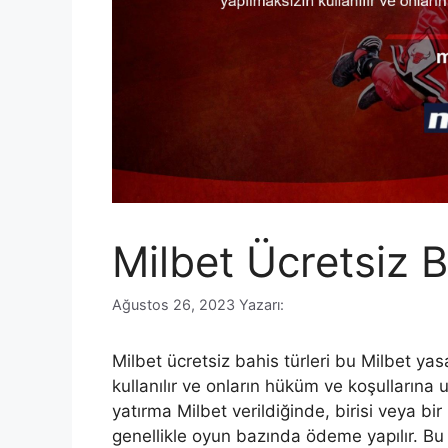
Milbet Ücretsiz B
Ağustos 26, 2023
Yazarı:
Milbet ücretsiz bahis türleri bu Milbet yas
kullanılır ve onların hüküm ve koşullarına 
yatırma Milbet verildiğinde, birisi veya b
genellikle oyun bazında ödeme yapılır. B