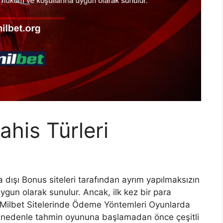
ahis Türleri
a dışı Bonus siteleri tarafından ayrım yapılmaksızın
uygun olarak sunulur. Ancak, ilk kez bir para
ir Milbet Sitelerinde Ödeme Yöntemleri Oyunlarda
u nedenle tahmin oyununa başlamadan önce çeşitli