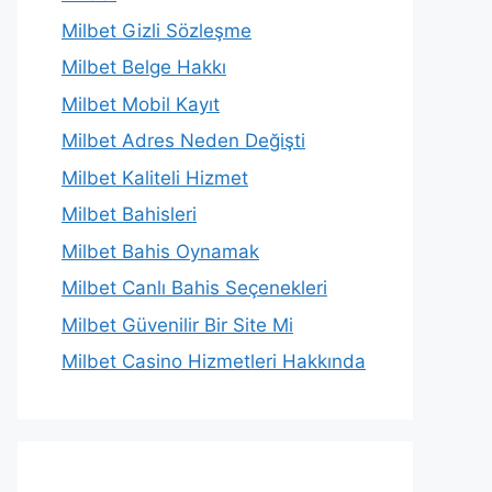
Milbet Gizli Sözleşme
Milbet Belge Hakkı
Milbet Mobil Kayıt
Milbet Adres Neden Değişti
Milbet Kaliteli Hizmet
Milbet Bahisleri
Milbet Bahis Oynamak
Milbet Canlı Bahis Seçenekleri
Milbet Güvenilir Bir Site Mi
Milbet Casino Hizmetleri Hakkında