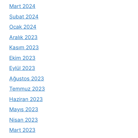
Mart 2024
Şubat 2024
Ocak 2024
Aralık 2023
Kasım 2023
Ekim 2023
Eylül 2023
Ağustos 2023
Temmuz 2023
Haziran 2023
Mayıs 2023
Nisan 2023
Mart 2023