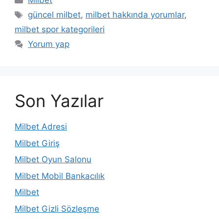
Milbet
Etiketler
güncel milbet
,
milbet hakkında yorumlar
,
milbet spor kategorileri
Yorum yap
Son Yazılar
Milbet Adresi
Milbet Giriş
Milbet Oyun Salonu
Milbet Mobil Bankacılık
Milbet
Milbet Gizli Sözleşme