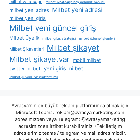
milbet whatsapp
milbet whatsapp hoş geldiniz bonusu
Milbet yeni adresi
milbet yeni adres
milbet yeni giris
Milbet yeni güncel giriş
Milbet Üyelik
milbet çıkış stratejisi
milbet ödeme i̇şlemleri
Milbet şikayet
Milbet Şikayetleri
Milbet şikayetvar
mobil milbet
yeni giris milbet
twitter milbet
milbet güvenli bir platform mu
Avrasya'nın en büyük reklam platformunda olmak için
Microsoft Teams:
reklam@avrasyamarketing.com
adresimizden veya Telegram: @Avrasyamarketing
adresimizden irtibat kurabilirsiniz. (Tek iletişim
adreslerimiz teams / telegram ve mail adresimizdir.
Harici hiçbir iletişim adresimiz bulunmamaktadır.