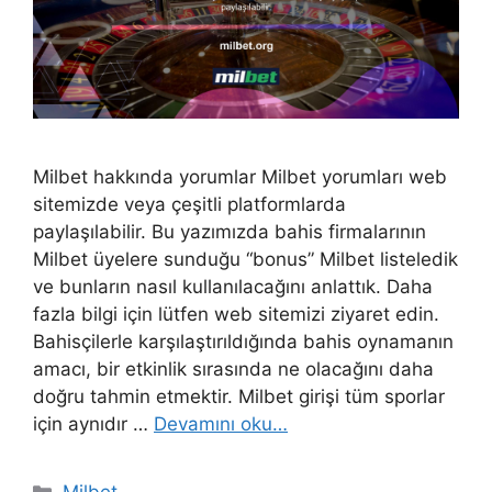
Milbet hakkında yorumlar Milbet yorumları web
sitemizde veya çeşitli platformlarda
paylaşılabilir. Bu yazımızda bahis firmalarının
Milbet üyelere sunduğu “bonus” Milbet listeledik
ve bunların nasıl kullanılacağını anlattık. Daha
fazla bilgi için lütfen web sitemizi ziyaret edin.
Bahisçilerle karşılaştırıldığında bahis oynamanın
amacı, bir etkinlik sırasında ne olacağını daha
doğru tahmin etmektir. Milbet girişi tüm sporlar
için aynıdır …
Devamını oku…
Kategoriler