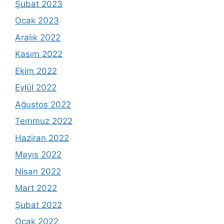
Şubat 2023
Ocak 2023
Aralık 2022
Kasım 2022
Ekim 2022
Eylül 2022
Ağustos 2022
Temmuz 2022
Haziran 2022
Mayıs 2022
Nisan 2022
Mart 2022
Şubat 2022
Ocak 2022